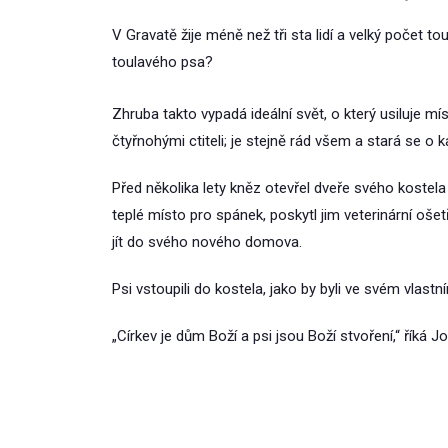
V Gravatě žije méně než tři sta lidí a velký počet
toulavého psa?
Zhruba takto vypadá ideální svět, o který usiluje 
čtyřnohými ctiteli; je stejně rád všem a stará se o 
Před několika lety kněz otevřel dveře svého kostel
teplé místo pro spánek, poskytl jim veterinární ošetř
jít do svého nového domova.
Psi vstoupili do kostela, jako by byli ve svém vlastn
„Církev je dům Boží a psi jsou Boží stvoření,“ říká J