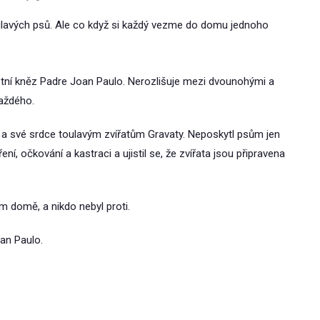
 toulavých psů. Ale co když si každý vezme do domu jednoho
místní kněz Padre Joan Paulo. Nerozlišuje mezi dvounohými a
každého.
a a své srdce toulavým zvířatům Gravaty. Neposkytl psům jen
ení, očkování a kastraci a ujistil se, že zvířata jsou připravena
ím domě, a nikdo nebyl proti.
oan Paulo.