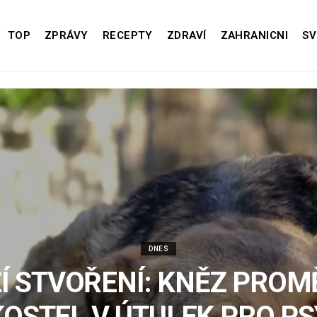
TOP
ZPRÁVY
RECEPTY
ZDRAVÍ
ZAHRANICNI
SV
DNES
Í STVOŘENÍ: KNĚZ PROM
KOSTEL V ÚTULEK PRO PS