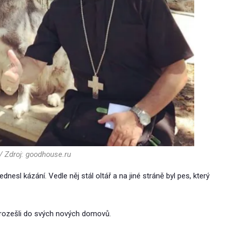
/ Zdroj: goodhouse.ru
esl kázání. Vedle něj stál oltář a na jiné stráně byl pes, který
le rozešli do svých nových domovů.