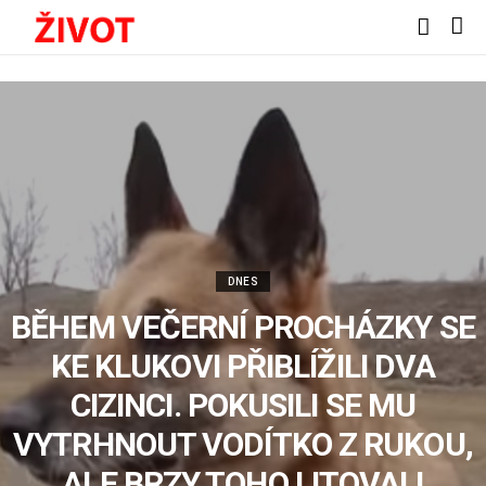
DNES
BĚHEM VEČERNÍ PROCHÁZKY SE
KE KLUKOVI PŘIBLÍŽILI DVA
CIZINCI. POKUSILI SE MU
VYTRHNOUT VODÍTKO Z RUKOU,
ALE BRZY TOHO LITOVALI