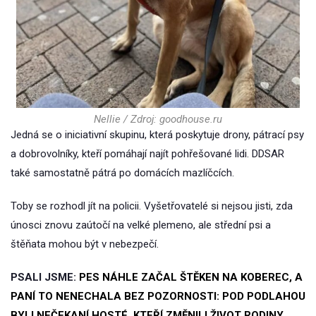
Nellie / Zdroj: goodhouse.ru
Jedná se o iniciativní skupinu, která poskytuje drony, pátrací psy
a dobrovolníky, kteří pomáhají najít pohřešované lidi. DDSAR
také samostatně pátrá po domácích mazlíčcích.
Toby se rozhodl jít na policii. Vyšetřovatelé si nejsou jisti, zda
únosci znovu zaútočí na velké plemeno, ale střední psi a
štěňata mohou být v nebezpečí.
PSALI JSME:
PES NÁHLE ZAČAL ŠTĚKEN NA KOBEREC, A
PANÍ TO NENECHALA BEZ POZORNOSTI: POD PODLAHOU
BYLI NEČEKANÍ HOSTÉ, KTEŘÍ ZMĚNILI ŽIVOT RODINY