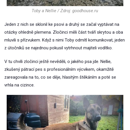
Toby a Nellie / Zdroj: goodhouse.ru
Jeden z nich se sklonil ke psovi a druhý se začal vyptávat na
otázky ohledně plemena. Zločinci měli část tváří skrytou a oba
mluvili s přízvukem. Když s nimi Toby odmítl komunikovat, jeden
z útočníků se najednou pokusil vytrhnout majiteli vodítko.
V tu chvíli zločinci ještě nevěděli, o jakého psa jde. Nellie,
zkušený pátrací pes s profesionálním výcvikem, okamžitě
zareagovala na to, co se děje, hlasitým štěkáním a poté se
vrhla na cizince.