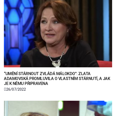
“UMĚNÍ STÁRNOUT ZVLÁDÁ MÁLOKDO”: ZLATA
ADAMOVSKÁ PROMLUVILA O VLASTNÍM STÁRNUTÍ, A JAK
JE K NĚMU PŘIPRAVENA
26/07/2022