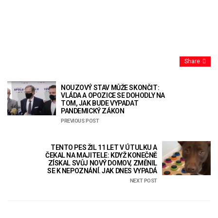
Share
NOUZOVÝ STAV MŮŽE SKONČIT:
VLÁDA A OPOZICE SE DOHODLY NA
TOM, JAK BUDE VYPADAT
PANDEMICKÝ ZÁKON
PREVIOUS POST
TENTO PES ŽIL 11 LET V ÚTULKU A
ČEKAL NA MAJITELE: KDYŽ KONEČNĚ
ZÍSKAL SVŮJ NOVÝ DOMOV, ZMĚNIL
SE K NEPOZNÁNÍ. JAK DNES VYPADÁ
NEXT POST