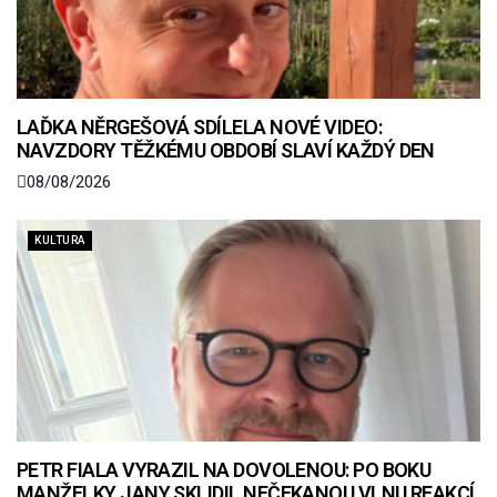
LAĎKA NĚRGEŠOVÁ SDÍLELA NOVÉ VIDEO:
NAVZDORY TĚŽKÉMU OBDOBÍ SLAVÍ KAŽDÝ DEN
08/08/2026
KULTURA
PETR FIALA VYRAZIL NA DOVOLENOU: PO BOKU
MANŽELKY JANY SKLIDIL NEČEKANOU VLNU REAKCÍ