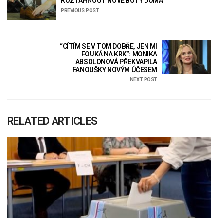
ROZTÁHNOUT NOVÉ BOTY DOMA
PREVIOUS POST
“CÍTÍM SE V TOM DOBŘE, JEN MI
FOUKÁ NA KRK”: MONIKA
ABSOLONOVÁ PŘEKVAPILA
FANOUŠKY NOVÝM ÚČESEM
NEXT POST
RELATED ARTICLES