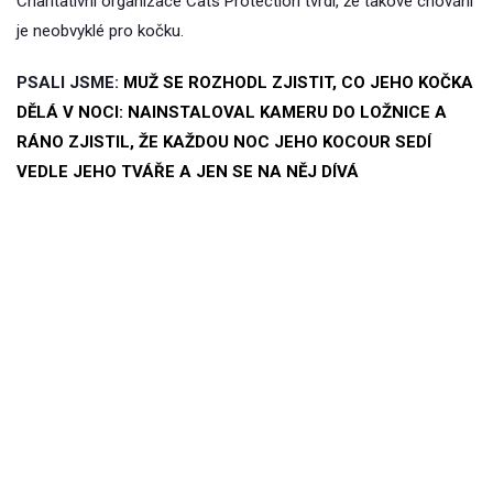
Charitativní organizace Cats Protection tvrdí, že takové chování
je neobvyklé pro kočku.
PSALI JSME:
MUŽ SE ROZHODL ZJISTIT, CO JEHO KOČKA
DĚLÁ V NOCI: NAINSTALOVAL KAMERU DO LOŽNICE A
RÁNO ZJISTIL, ŽE KAŽDOU NOC JEHO KOCOUR SEDÍ
VEDLE JEHO TVÁŘE A JEN SE NA NĚJ DÍVÁ