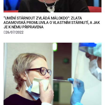
“UMĚNÍ STÁRNOUT ZVLÁDÁ MÁLOKDO”: ZLATA
ADAMOVSKÁ PROMLUVILA O VLASTNÍM STÁRNUTÍ, A JAK
JE K NĚMU PŘIPRAVENA
26/07/2022