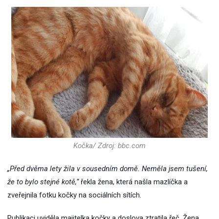
Kočka/ Zdroj: bbc.com
„Před dvěma lety žila v sousedním domě. Neměla jsem tušení,
že to bylo stejné kotě,“
řekla žena, která našla mazlíčka a
zveřejnila fotku kočky na sociálních sítích.
Publikaci uviděla majitelka kočky a doslova ztratila řeč. Žena