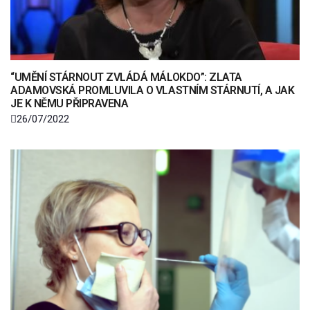
“UMĚNÍ STÁRNOUT ZVLÁDÁ MÁLOKDO”: ZLATA
ADAMOVSKÁ PROMLUVILA O VLASTNÍM STÁRNUTÍ, A JAK
JE K NĚMU PŘIPRAVENA
26/07/2022