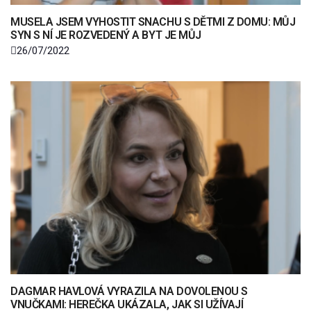
MUSELA JSEM VYHOSTIT SNACHU S DĚTMI Z DOMU: MŮJ
SYN S NÍ JE ROZVEDENÝ A BYT JE MŮJ
26/07/2022
DAGMAR HAVLOVÁ VYRAZILA NA DOVOLENOU S
VNUČKAMI: HEREČKA UKÁZALA, JAK SI UŽÍVAJÍ