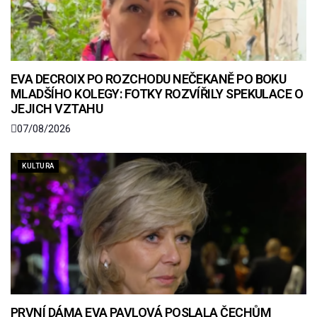
EVA DECROIX PO ROZCHODU NEČEKANĚ PO BOKU
MLADŠÍHO KOLEGY: FOTKY ROZVÍŘILY SPEKULACE O
JEJICH VZTAHU
07/08/2026
KULTURA
PRVNÍ DÁMA EVA PAVLOVÁ POSLALA ČECHŮM