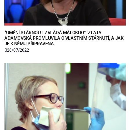
“UMĚNÍ STÁRNOUT ZVLÁDÁ MÁLOKDO”: ZLATA
ADAMOVSKÁ PROMLUVILA O VLASTNÍM STÁRNUTÍ, A JAK
JE K NĚMU PŘIPRAVENA
26/07/2022