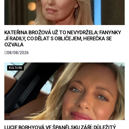
KATEŘINA BROŽOVÁ UŽ TO NEVYDRŽELA: FANYNKY
JÍ RADILY, CO DĚLAT S OBLIČEJEM, HEREČKA SE
OZVALA
08/08/2026
KULTURA
LUCIE BORHYOVÁ VE ŠPANĚLSKU ZÁŘÍ: DŮLEŽITÝ