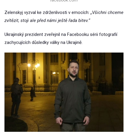
Zelenskyj vyzval ke zdrženlivosti v emocích:
„Všichni chceme
zvítězit, stoji ale před námi ještě řada bitev.“
Ukrajinský prezident zveřejnil na Facebooku sérii fotografií
zachycujících důsledky války na Ukrajině.