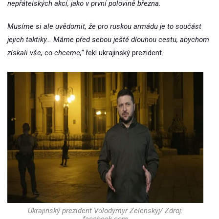
nepřátelských akcí, jako v první polovině března.
Musíme si ale uvědomit, že pro ruskou armádu je to součást
jejich taktiky… Máme před sebou ještě dlouhou cestu, abychom
získali vše, co chceme,“
řekl ukrajinský prezident.
Ukrajinský prezident Volodymyr Zelenskyj/ Zdroj:
facebook.com