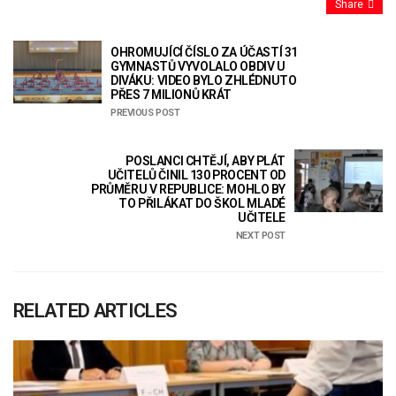
Share
OHROMUJÍCÍ ČÍSLO ZA ÚČASTÍ 31
GYMNASTŮ VYVOLALO OBDIV U
DIVÁKU: VIDEO BYLO ZHLÉDNUTO
PŘES 7 MILIONŮ KRÁT
PREVIOUS POST
POSLANCI CHTĚJÍ, ABY PLÁT
UČITELŮ ČINIL 130 PROCENT OD
PRŮMĚRU V REPUBLICE: MOHLO BY
TO PŘILÁKAT DO ŠKOL MLADÉ
UČITELE
NEXT POST
RELATED ARTICLES