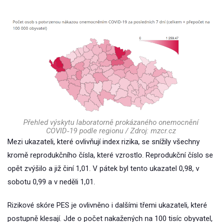
Přehled výskytu laboratorně prokázaného onemocnění
COVID‑19 podle regionu / Zdroj: mzcr.cz
Mezi ukazateli, které ovlivňují index rizika, se snížily všechny
kromě reprodukčního čísla, které vzrostlo. Reprodukční číslo se
opět zvýšilo a již činí 1,01. V pátek byl tento ukazatel 0,98, v
sobotu 0,99 a v neděli 1,01.
Rizikové skóre PES je ovlivněno i dalšími třemi ukazateli, které
postupně klesají. Jde o počet nakažených na 100 tisíc obyvatel,