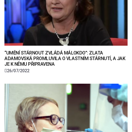
“UMĚNÍ STÁRNOUT ZVLÁDÁ MÁLOKDO”: ZLATA
ADAMOVSKÁ PROMLUVILA O VLASTNÍM STÁRNUTÍ, A JAK
JE K NĚMU PŘIPRAVENA
26/07/2022