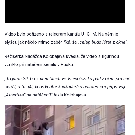
Video
Video bylo pořízeno z telegram kanálu U_G_M. Na něm je
slyšet, jak někdo mimo záběr říká, že
„chlap bude létat z okna“
.
Režisérka Naděžda Kolobajeva uvedla, že video s figurínou
vzniklo při natáčení seriálu v Rusku.
„To jsme 20. března natáčeli ve Vsevoložsku pád z okna pro náš
seriál, a to náš koordinátor kaskadérů s asistentem připravují
„Albertika“ na natáčení!“
řekla Kolobajeva.