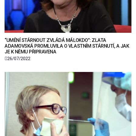
“UMĚNÍ STÁRNOUT ZVLÁDÁ MÁLOKDO”: ZLATA
ADAMOVSKÁ PROMLUVILA O VLASTNÍM STÁRNUTÍ, A JAK
JE K NĚMU PŘIPRAVENA
26/07/2022