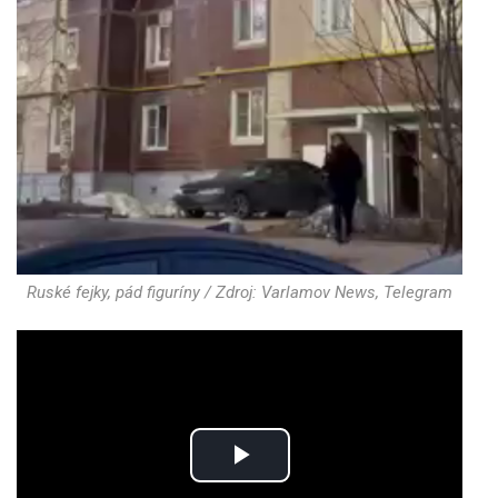
Ruské fejky, pád figuríny / Zdroj: Varlamov News, Telegram
Play