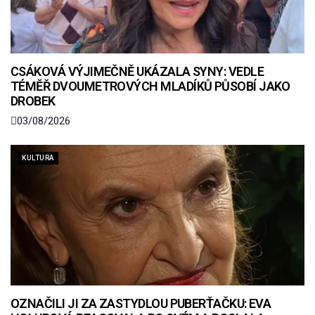
CSÁKOVÁ VÝJIMEČNĚ UKÁZALA SYNY: VEDLE
TÉMĚŘ DVOUMETROVÝCH MLADÍKŮ PŮSOBÍ JAKO
DROBEK
03/08/2026
KULTURA
OZNAČILI JI ZA ZASTYDLOU PUBERŤAČKU: EVA