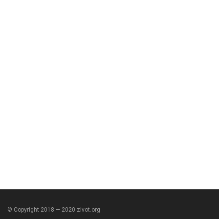
© Copyright 2018 — 2020 zivot.org