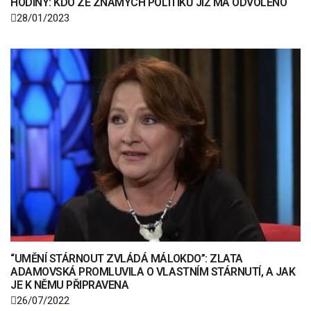
HODINY: KDO ZE ZNÁMÝCH POLITIKŮ JIŽ MÁ ODVOLENO
28/01/2023
“UMĚNÍ STÁRNOUT ZVLÁDÁ MÁLOKDO”: ZLATA
ADAMOVSKÁ PROMLUVILA O VLASTNÍM STÁRNUTÍ, A JAK
JE K NĚMU PŘIPRAVENA
26/07/2022