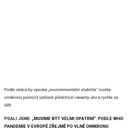
Podle vědců by vysoká
„environmentální stabilita“
mohla
omikronu pomoct vytěsnit předchozí varianty viru a rychle se
šířit.
PSALI JSME:
„MUSÍME BÝT VELMI OPATRNÍ“: PODLE WHO
PANDEMIE V EVROPĚ ZŘEJMĚ PO VLNĚ OMIKRONU