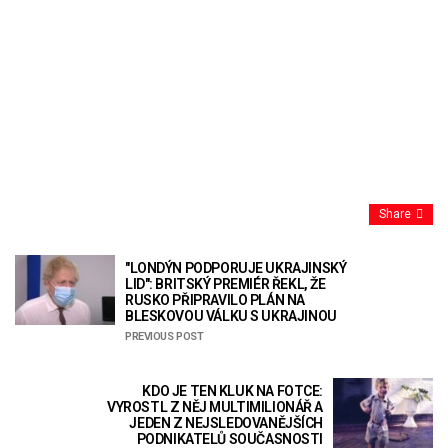
Share
"LONDÝN PODPORUJE UKRAJINSKÝ
LID": BRITSKÝ PREMIÉR ŘEKL, ŽE
RUSKO PŘIPRAVILO PLÁN NA
BLESKOVOU VÁLKU S UKRAJINOU
PREVIOUS POST
KDO JE TEN KLUK NA FOTCE:
VYROSTL Z NĚJ MULTIMILIONÁŘ A
JEDEN Z NEJSLEDOVANĚJŠÍCH
PODNIKATELŮ SOUČASNOSTI