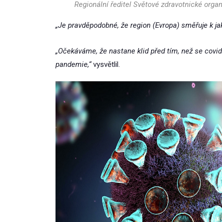
Regionální ředitel Světové zdravotnické org
„Je pravděpodobné, že region (Evropa) směřuje k ja
„Očekáváme, že nastane klid před tím, než se covid-
pandemie,“
vysvětlil.