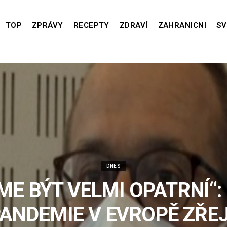
TOP
ZPRÁVY
RECEPTY
ZDRAVÍ
ZAHRANICNI
SV
DNES
ME BÝT VELMI OPATRNÍ“:
ANDEMIE V EVROPĚ ZŘE