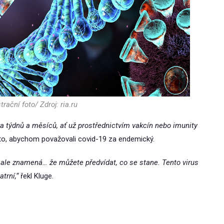
trační foto/ Zdroj: ria.ru
ka týdnů a měsíců, ať už prostřednictvím vakcín nebo imunity
na to, abychom považovali covid-19 za endemický.
le znamená… že můžete předvídat, co se stane. Tento virus
trní,“
řekl Kluge.