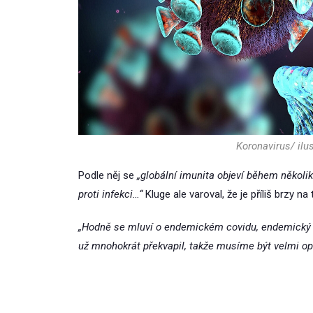
Koronavirus/ ilus
Podle něj se
„globální imunita objeví během několi
proti infekci…“
Kluge ale varoval, že je příliš brzy 
„Hodně se mluví o endemickém covidu, endemický a
už mnohokrát překvapil, takže musíme být velmi opa