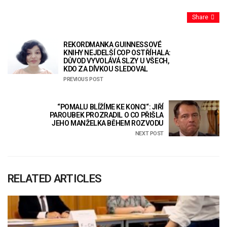
Share
REKORDMANKA GUINNESSOVÉ
KNIHY NEJDELŠÍ COP OSTŘÍHALA:
DŮVOD VYVOLÁVÁ SLZY U VŠECH,
KDO ZA DÍVKOU SLEDOVAL
PREVIOUS POST
“POMALU BLÍŽÍME KE KONCI“: JIŘÍ
PAROUBEK PROZRADIL O CO PŘIŠLA
JEHO MANŽELKA BĚHEM ROZVODU
NEXT POST
RELATED ARTICLES