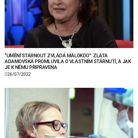
“UMĚNÍ STÁRNOUT ZVLÁDÁ MÁLOKDO”: ZLATA
ADAMOVSKÁ PROMLUVILA O VLASTNÍM STÁRNUTÍ, A JAK
JE K NĚMU PŘIPRAVENA
26/07/2022