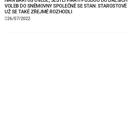
IVAN BARTOŠ UVEDL, JESTLI PIRÁTI PŮJDOU DO DALŠÍCH
VOLEB DO SNĚMOVNY SPOLEČNĚ SE STAN: STAROSTOVÉ
UŽ SE TAKÉ ZŘEJMĚ ROZHODLI
26/07/2022