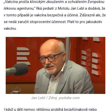
„Vakcína prošla klinickým zkoušením a schválením Evropskou
lékovou agenturou,“
říká pediatr z Motolu Jan Lebl a dodává, že
v tomto případě je vakcína bezpečná a účinná. Zdůraznil ale, že
se nedá zaručit stoprocentní účinnost. Platí to pro jakoukoliv
vakcínu.
Jan Lebl / Zdroj: youtube.com
I když u dětí nemoc většinou probíhá bezpříznakově nebo