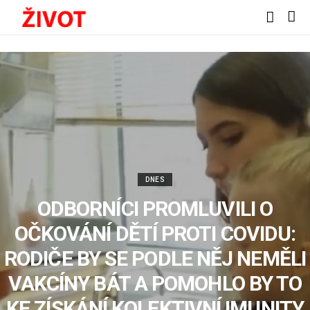
DNES
ODBORNÍCI PROMLUVILI O
OČKOVÁNÍ DĚTÍ PROTI COVIDU:
RODIČE BY SE PODLE NĚJ NEMĚLI
VAKCÍNY BÁT A POMOHLO BY TO
KE ZÍSKÁNÍ KOLEKTIVNÍ IMUNITY