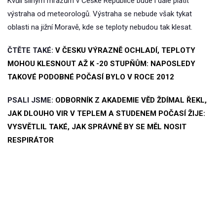
Kvůli silným mrazům v České Republice bude i dále platit
výstraha od meteorologů. Výstraha se nebude však tykat
oblasti na jižní Moravě, kde se teploty nebudou tak klesat.
ČTĚTE TAKÉ:
V ČESKU VÝRAZNĚ OCHLADÍ, TEPLOTY
MOHOU KLESNOUT AŽ K -20 STUPŇŮM: NAPOSLEDY
TAKOVÉ PODOBNÉ POČASÍ BYLO V ROCE 2012
PSALI JSME:
ODBORNÍK Z AKADEMIE VĚD ŽDÍMAL ŘEKL,
JAK DLOUHO VIR V TEPLEM A STUDENEM POČASÍ ŽIJE:
VYSVĚTLIL TAKÉ, JAK SPRÁVNĚ BY SE MĚL NOSIT
RESPIRÁTOR