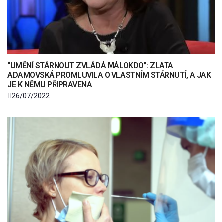
“UMĚNÍ STÁRNOUT ZVLÁDÁ MÁLOKDO”: ZLATA
ADAMOVSKÁ PROMLUVILA O VLASTNÍM STÁRNUTÍ, A JAK
JE K NĚMU PŘIPRAVENA
26/07/2022