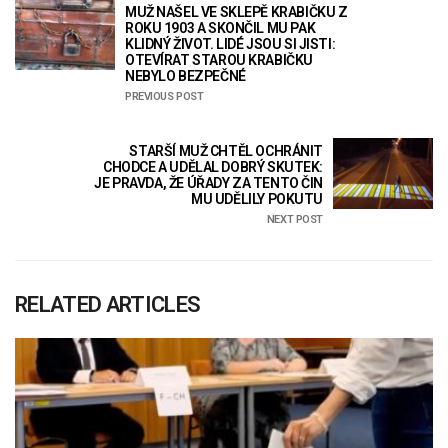
MUŽ NAŠEL VE SKLEPĚ KRABIČKU Z
ROKU 1903 A SKONČIL MU PAK
KLIDNÝ ŽIVOT. LIDÉ JSOU SI JISTI:
OTEVÍRAT STAROU KRABIČKU
NEBYLO BEZPEČNÉ
PREVIOUS POST
STARŠÍ MUŽ CHTĚL OCHRÁNIT
CHODCE A UDĚLAL DOBRÝ SKUTEK:
JE PRAVDA, ŽE ÚŘADY ZA TENTO ČIN
MU UDĚLILY POKUTU
NEXT POST
RELATED ARTICLES