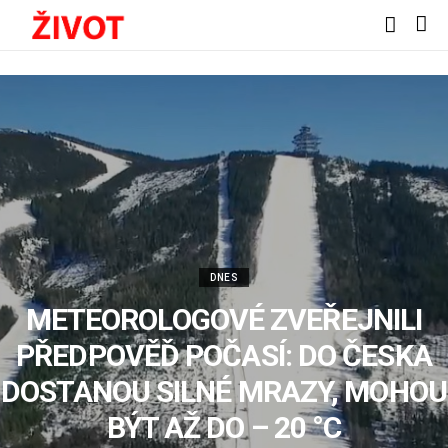
DNES
METEOROLOGOVÉ ZVEŘEJNILI
PŘEDPOVĚĎ POČASÍ: DO ČESKA
DOSTANOU SILNÉ MRAZY, MOHOU
BÝT AŽ DO – 20 °C