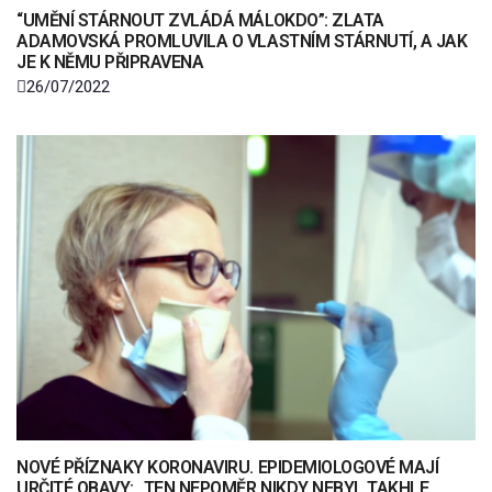
“UMĚNÍ STÁRNOUT ZVLÁDÁ MÁLOKDO”: ZLATA
ADAMOVSKÁ PROMLUVILA O VLASTNÍM STÁRNUTÍ, A JAK
JE K NĚMU PŘIPRAVENA
26/07/2022
NOVÉ PŘÍZNAKY KORONAVIRU. EPIDEMIOLOGOVÉ MAJÍ
URČITÉ OBAVY: „TEN NEPOMĚR NIKDY NEBYL TAKHLE