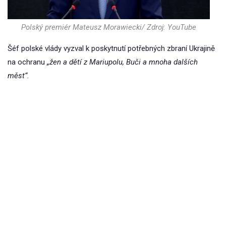
Polský premiér Mateusz Morawiecki/ Zdroj: YouTube
Šéf polské vlády vyzval k poskytnutí potřebných zbraní Ukrajině
na ochranu
„žen a dětí z Mariupolu, Buči a mnoha dalších
měst“
.