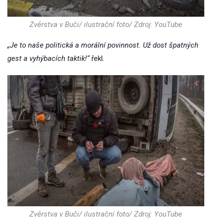
Zvěrstva v Buči/ ilustrační foto/ Zdroj: YouTube
„Je to naše politická a morální povinnost. Už dost špatných
gest a vyhýbacích taktik!“
řekl.
Zvěrstva v Buči/ ilustrační foto/ Zdroj: YouTube