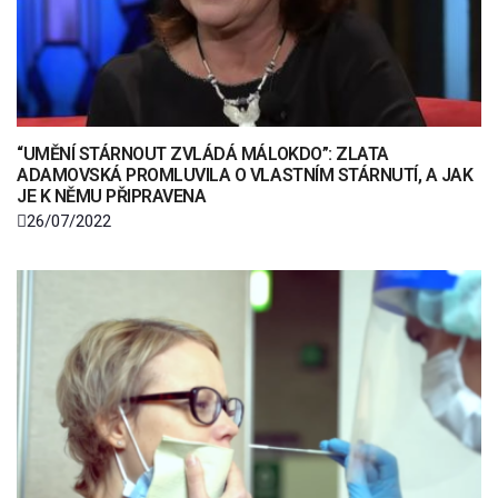
“UMĚNÍ STÁRNOUT ZVLÁDÁ MÁLOKDO”: ZLATA
ADAMOVSKÁ PROMLUVILA O VLASTNÍM STÁRNUTÍ, A JAK
JE K NĚMU PŘIPRAVENA
26/07/2022