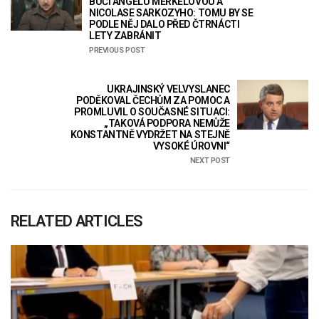
BUČI ANGELU MERKELOVOU A
NICOLASE SARKOZYHO: TOMU BY SE
PODLE NĚJ DALO PŘED ČTRNÁCTI
LETY ZABRÁNIT
PREVIOUS POST
UKRAJINSKÝ VELVYSLANEC
PODĚKOVAL ČECHŮM ZA POMOC A
PROMLUVIL O SOUČASNÉ SITUACI:
„TAKOVÁ PODPORA NEMŮŽE
KONSTANTNĚ VYDRŽET NA STEJNĚ
VYSOKÉ ÚROVNI“
NEXT POST
RELATED ARTICLES