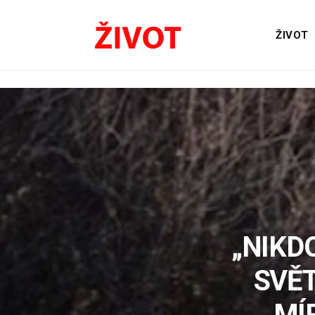
ŽIVOT
„NIKD
SVĚT
MÍ