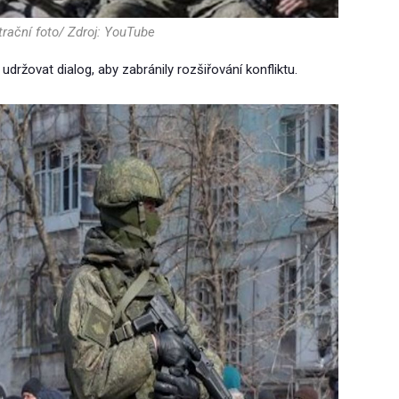
trační foto/ Zdroj: YouTube
držovat dialog, aby zabránily rozšiřování konfliktu.