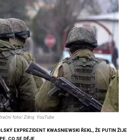
trační foto/ Zdroj: YouTube
LSKÝ EXPREZIDENT KWASNIEWSKI ŘEKL, ŽE PUTIN ŽIJE
E, CO SE DĚJE