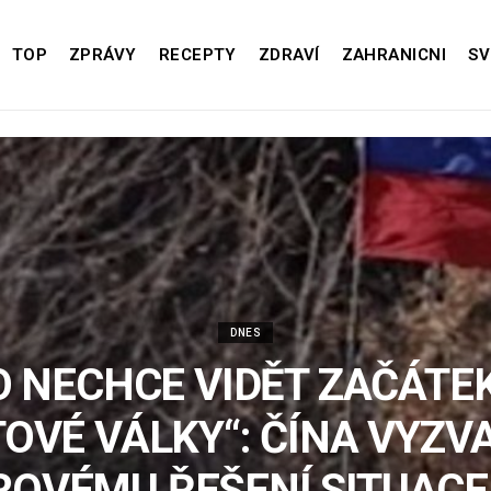
TOP
ZPRÁVY
RECEPTY
ZDRAVÍ
ZAHRANICNI
SV
DNES
O NECHCE VIDĚT ZAČÁTEK
OVÉ VÁLKY“: ČÍNA VYZV
ROVÉMU ŘEŠENÍ SITUACE