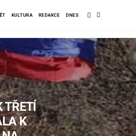
ĚT
KULTURA
REDAKCE
DNES
 TŘETÍ
ALA K
 NA