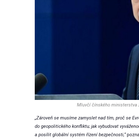
Mluvčí čínského ministerstva 
„Zároveň se musíme zamyslet nad tím, proč se Evro
do geopolitického konfliktu; jak vybudovat vyváženo
a posílit globální systém řízení bezpečnosti,“
pozna