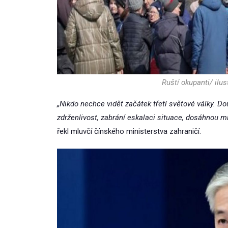
Ruští okupanti/ ilus
„Nikdo nechce vidět začátek třetí světové války. D
zdrženlivost, zabrání eskalaci situace, dosáhnou mí
řekl mluvčí čínského ministerstva zahraničí.