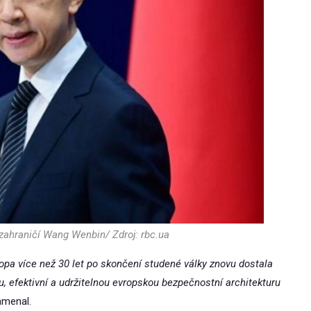
zahraničí Wang Wenbin/ Zdroj: rbc.ua
pa více než 30 let po skončení studené války znovu dostala
u, efektivní a udržitelnou evropskou bezpečnostní architekturu
menal.