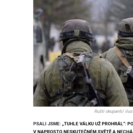
Ruští okupanti/ ilus
PSALI JSME:
„TUHLE VÁLKU UŽ PROHRÁL“: PO
V NAPROSTO NESKUTEČNÉM SVĚTĚ A NECHÁP