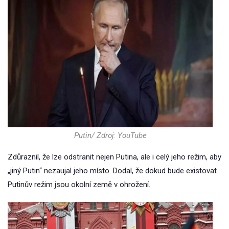
Putin/ Zdroj: YouTube
Zdůraznil, že lze odstranit nejen Putina, ale i celý jeho režim, aby
„jiný Putin“ nezaujal jeho místo. Dodal, že dokud bude existovat
Putinův režim jsou okolní země v ohrožení.