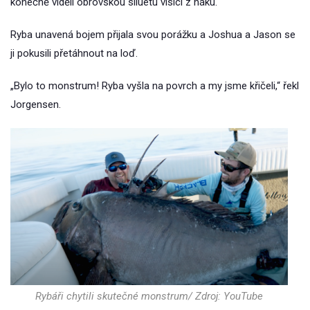
konečně viděli obrovskou siluetu visící z háku.
Ryba unavená bojem přijala svou porážku a Joshua a Jason se
ji pokusili přetáhnout na loď.
„Bylo to monstrum! Ryba vyšla na povrch a my jsme křičeli,“ řekl
Jorgensen.
Rybáři chytili skutečné monstrum/ Zdroj: YouTube