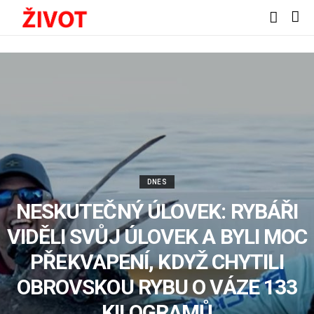
DNES
NESKUTEČNÝ ÚLOVEK: RYBÁŘI
VIDĚLI SVŮJ ÚLOVEK A BYLI MOC
PŘEKVAPENÍ, KDYŽ CHYTILI
OBROVSKOU RYBU O VÁZE 133
KILOGRAMŮ