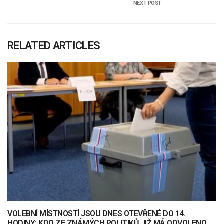
NEXT POST
RELATED ARTICLES
VOLEBNÍ MÍSTNOSTÍ JSOU DNES OTEVŘENÉ DO 14.
HODINY: KDO ZE ZNÁMÝCH POLITIKŮ JIŽ MÁ ODVOLENO