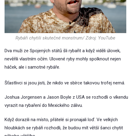
Rybáři chytili skutečné monstrum/ Zdroj: YouTube
Dva muži ze Spojených států šli rybařit a když viděli úlovek,
nevěřili vlastním očím. Ulovené ryby mohly spolknout nejen
háček, ale i samotné rybáře.
Šťastlivci si jsou jisti, že nikdo ve sbírce takovou trofej nemá.
Joshua Jorgensen a Jason Boyle z USA se rozhodli o víkendu
vyrazit na rybaření do Mexického zálivu.
Když dorazili na místo, přátelé si pronajali loď. Ve velkých
hloubkách se rybáři rozhodli, že budou mít větší šanci chytit
někoho většího.