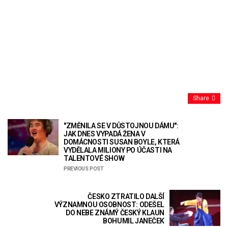
Share
"ZMĚNILA SE V DŮSTOJNOU DÁMU":
JAK DNES VYPADÁ ŽENA V
DOMÁCNOSTI SUSAN BOYLE, KTERÁ
VYDĚLALA MILIONY PO ÚČASTI NA
TALENTOVÉ SHOW
PREVIOUS POST
ČESKO ZTRATILO DALŠÍ
VÝZNAMNOU OSOBNOST: ODEŠEL
DO NEBE ZNÁMÝ ČESKÝ KLAUN
BOHUMIL JANEČEK