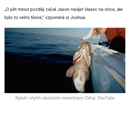
„O pět minut později začal Jason navíjet vlasec na cívce, ale
bylo to velmi těsné,“ vzpomíná si Joshua.
Rybáři chytili skutečné monstrum/ Zdroj: YouTube