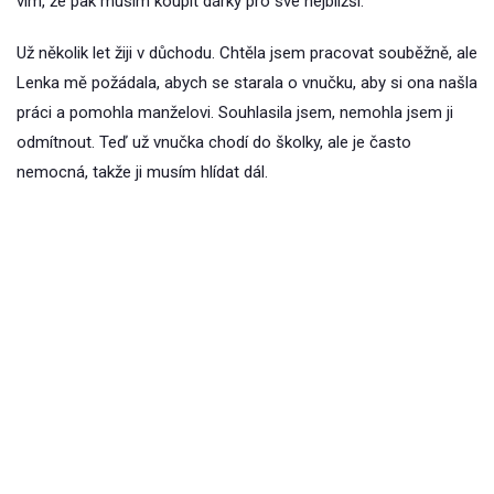
vím, že pak musím koupit dárky pro své nejbližší.
Už několik let žiji v důchodu. Chtěla jsem pracovat souběžně, ale
Lenka mě požádala, abych se starala o vnučku, aby si ona našla
práci a pomohla manželovi. Souhlasila jsem, nemohla jsem ji
odmítnout. Teď už vnučka chodí do školky, ale je často
nemocná, takže ji musím hlídat dál.