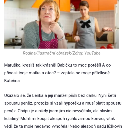
Rodina/Ilustrační obrázek/Zdroj: YouTube
Maruško, kreslíš tak krásně! Babičku to moc potěší! A co
přinesli tvoje matka a otec? – zeptala se moje přítelkyně
Kateřina.
Ukázalo se, že Lenka a její manžel přišli bez dárku. Nyní šetří
spoustu peněz, protože si vzali hypotéku a musí platit spoustu
peněz. Chápu je a nikdy jsem jim nic nevyčítala, ale slavím
kulatiny! Mohli mi koupit alespoň rychlovarnou konvici, však
vědí, že ta moje nedávno vyhořela! Nebo alespoň sadu lůžkovin