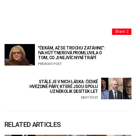
Share
"ČEKÁM, AŽ SE TROCHU ZATÁHNE”:
IVA HÜTTNEROVÁ PROMLUVILA O
TOM, CO JI NEJVÍC NYNÍ TRÁPÍ
PREVIOUS POST
STÁLE JE V NICH LÁSKA: ČESKÉ
HVĚZDNÉ PÁRY, KTERÉ JSOU SPOLU
UŽ NĚKOLIK DESÍTEK LET
NEXT POST
RELATED ARTICLES