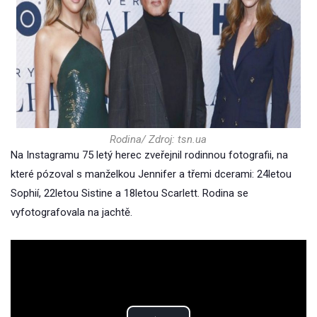
Rodina/ Zdroj: tsn.ua
Na Instagramu 75 letý herec zveřejnil rodinnou fotografii, na
které pózoval s manželkou Jennifer a třemi dcerami: 24letou
Sophií, 22letou Sistine a 18letou Scarlett. Rodina se
vyfotografovala na jachtě.