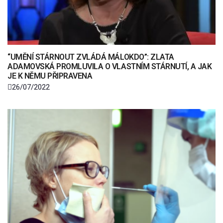
“UMĚNÍ STÁRNOUT ZVLÁDÁ MÁLOKDO”: ZLATA
ADAMOVSKÁ PROMLUVILA O VLASTNÍM STÁRNUTÍ, A JAK
JE K NĚMU PŘIPRAVENA
26/07/2022