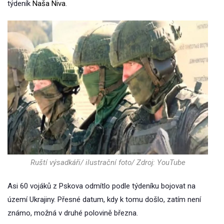
týdeník
Naša Niva
.
Ruští výsadkáři/ ilustrační foto/ Zdroj: YouTube
Asi 60 vojáků z Pskova odmítlo podle týdeníku bojovat na
území Ukrajiny. Přesné datum, kdy k tomu došlo, zatím není
známo, možná v druhé polovině března.