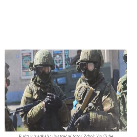
Ruští výsadkáři/ ilustrační foto/ Zdroj: YouTube