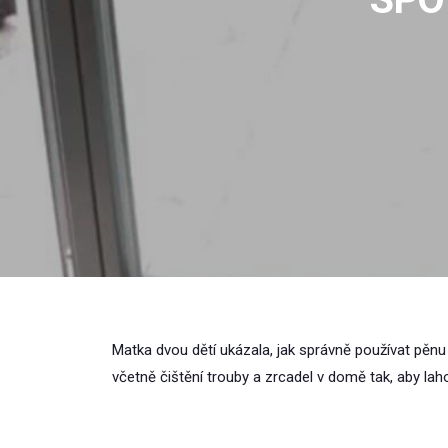
Matka dvou dětí ukázala, jak správně používat pěnu 
včetně čištění trouby a zrcadel v domě tak, aby laho