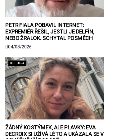
PETR FIALA POBAVIL INTERNET:
EXPREMIÉR ŘEŠIL, JESTLI JE DELFÍN,
NEBO ŽRALOK. SCHYTAL POSMĚCH
04/08/2026
KULTURA
ŽÁDNÝ KOSTÝMEK, ALE PLAVKY: EVA
DECROIX SI UŽÍVÁ LÉTO A UKÁZALA SE V