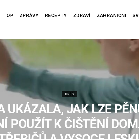
TOP
ZPRÁVY
RECEPTY
ZDRAVÍ
ZAHRANICNI
SV
DNES
A UKÁZALA, JAK LZE PĚN
Í POUŽÍT K ČIŠTĚNÍ DO
TŘEBIČŮ A VYSOCE LESK