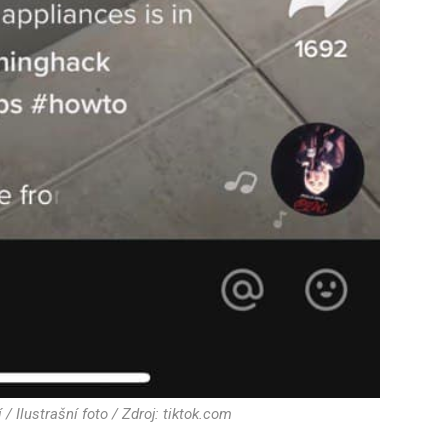
 / Ilustrašní foto / Zdroj: tiktok.com