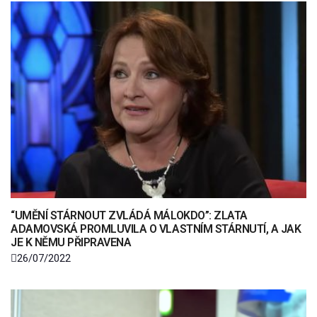
“UMĚNÍ STÁRNOUT ZVLÁDÁ MÁLOKDO”: ZLATA
ADAMOVSKÁ PROMLUVILA O VLASTNÍM STÁRNUTÍ, A JAK
JE K NĚMU PŘIPRAVENA
26/07/2022