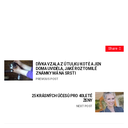
Share
DÍVKA VZALA Z ÚTULKU KOTĚ A JEN
DOMA UVIDĚLA, JAKÉ ROZTOMILÉ
ZNÁMKY MÁ NA SRSTI
PREVIOUS POST
25 KRÁSNÝCH ÚČESŮ PRO 40LETÉ
ŽENY
NEXT POST