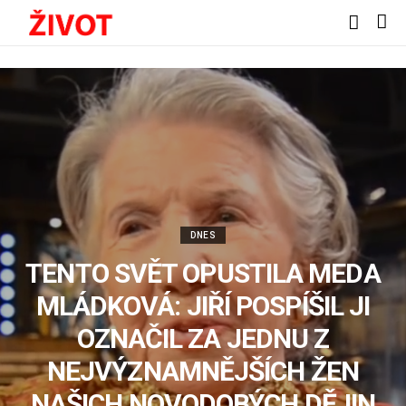
DNES
TENTO SVĚT OPUSTILA MEDA
MLÁDKOVÁ: JIŘÍ POSPÍŠIL JI
OZNAČIL ZA JEDNU Z
NEJVÝZNAMNĚJŠÍCH ŽEN
NAŠICH NOVODOBÝCH DĚJIN