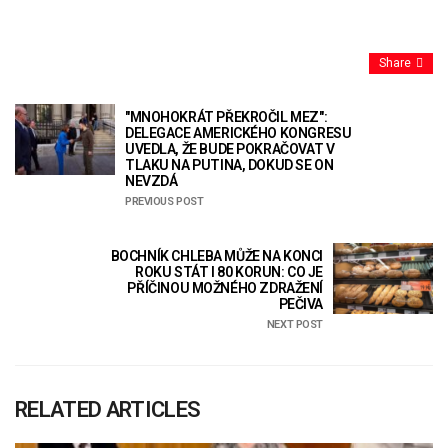
Share
"MNOHOKRÁT PŘEKROČIL MEZ":
DELEGACE AMERICKÉHO KONGRESU
UVEDLA, ŽE BUDE POKRAČOVAT V
TLAKU NA PUTINA, DOKUD SE ON
NEVZDÁ
PREVIOUS POST
BOCHNÍK CHLEBA MŮŽE NA KONCI
ROKU STÁT I 80 KORUN: CO JE
PŘÍČINOU MOŽNÉHO ZDRAŽENÍ
PEČIVA
NEXT POST
RELATED ARTICLES