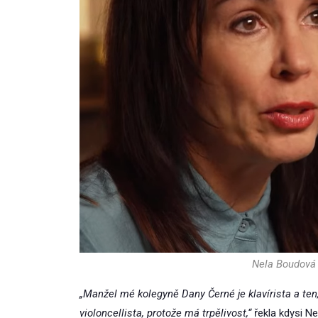
Nela Boudová 
„Manžel mé kolegyně Dany Černé je klavírista a ten, 
violoncellista, protože má trpělivost,“
řekla kdysi Ne