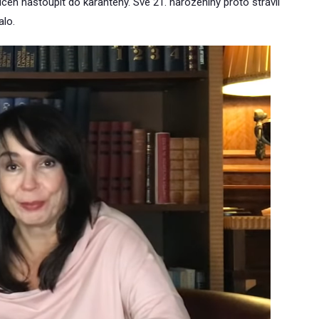
cen nastoupit do karantény. Své 21. narozeniny proto strávil
alo.