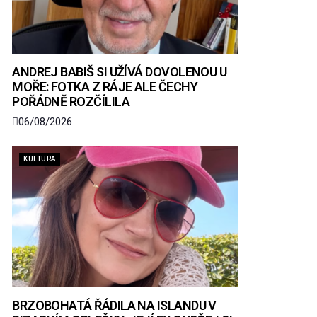
ANDREJ BABIŠ SI UŽÍVÁ DOVOLENOU U
MOŘE: FOTKA Z RÁJE ALE ČECHY
POŘÁDNĚ ROZČÍLILA
06/08/2026
KULTURA
BRZOBOHATÁ ŘÁDILA NA ISLANDU V