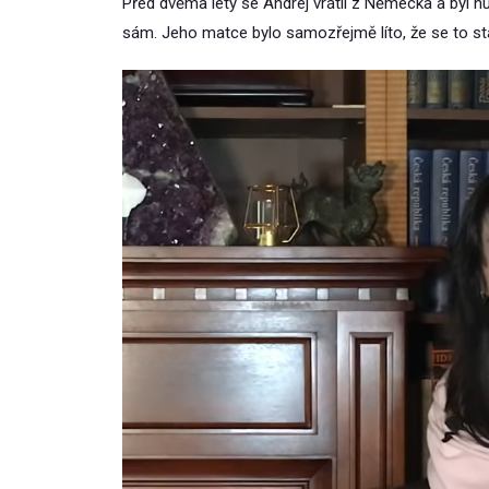
Před dvěma lety se Andrej vrátil z Německa a byl nu
sám. Jeho matce bylo samozřejmě líto, že se to st