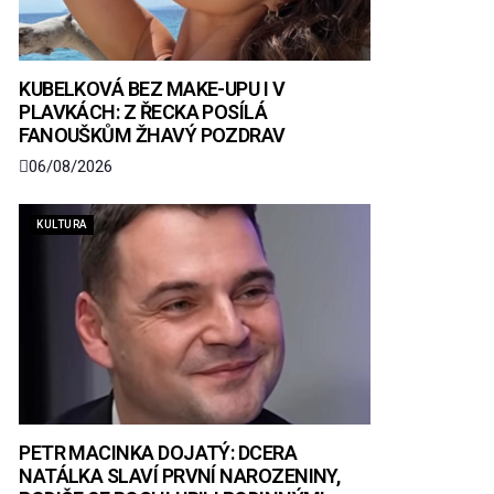
KUBELKOVÁ BEZ MAKE-UPU I V
PLAVKÁCH: Z ŘECKA POSÍLÁ
FANOUŠKŮM ŽHAVÝ POZDRAV
06/08/2026
KULTURA
PETR MACINKA DOJATÝ: DCERA
NATÁLKA SLAVÍ PRVNÍ NAROZENINY,