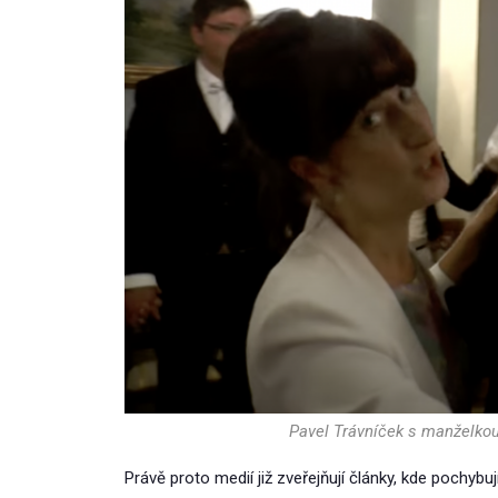
Pavel Trávníček s manželkou
Právě proto medií již zveřejňují články, kde pochybu