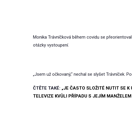
Monika Trávníčková během covidu se přeorientovala 
otázky vystoupení.
„Jsem už očkovaný,“ nechal se slyšet Trávníček. Pod
ČTĚTE TAKÉ:
„JE ČASTO SLOŽITÉ NUTIT SE K 
TELEVIZE KVŮLI PŘÍPADU S JEJÍM MANŽELEM