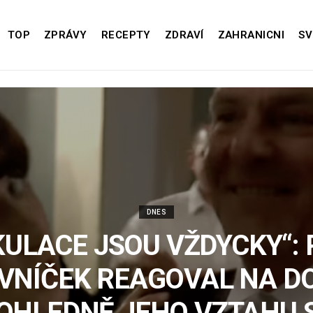
TOP
ZPRÁVY
RECEPTY
ZDRAVÍ
ZAHRANICNI
SV
DNES
KULACE JSOU VŽDYCKY“: 
VNÍČEK REAGOVAL NA D
OHLEDNĚ JEHO VZTAHU 