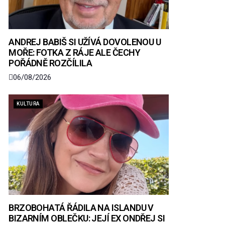
ANDREJ BABIŠ SI UŽÍVÁ DOVOLENOU U
MOŘE: FOTKA Z RÁJE ALE ČECHY
POŘÁDNĚ ROZČÍLILA
06/08/2026
KULTURA
BRZOBOHATÁ ŘÁDILA NA ISLANDU V
BIZARNÍM OBLEČKU: JEJÍ EX ONDŘEJ SI