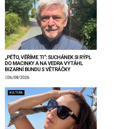
„PÉŤO, VĚŘÍME TI“: SUCHÁNEK SI RÝPL
DO MACINKY A NA VEDRA VYTÁHL
BIZARNÍ BUNDU S VĚTRÁČKY
06/08/2026
KULTURA