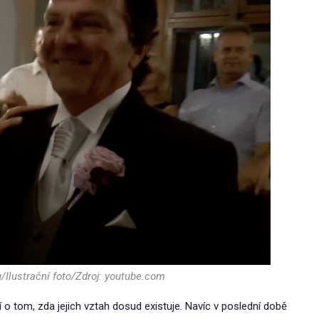
/Ilustrační foto/Zdroj: youtube.com
jí o tom, zda jejich vztah dosud existuje. Navíc v poslední době