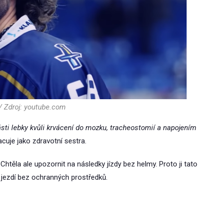
/ Zdroj: youtube.com
části lebky kvůli krvácení do mozku, tracheostomií a napojením
acuje jako zdravotní sestra.
těla ale upozornit na následky jízdy bez helmy. Proto ji tato
eří jezdí bez ochranných prostředků.