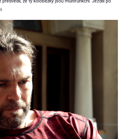
 předvedli, že ty koloběžky jsou multifunkční. Jezdili po
i.