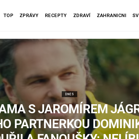
TOP
ZPRÁVY
RECEPTY
ZDRAVÍ
ZAHRANICNI
SV
DNES
AMA S JAROMÍREM JÁG
HO PARTNERKOU DOMINI
UŘILA FANOUŠKY: NELÍBI