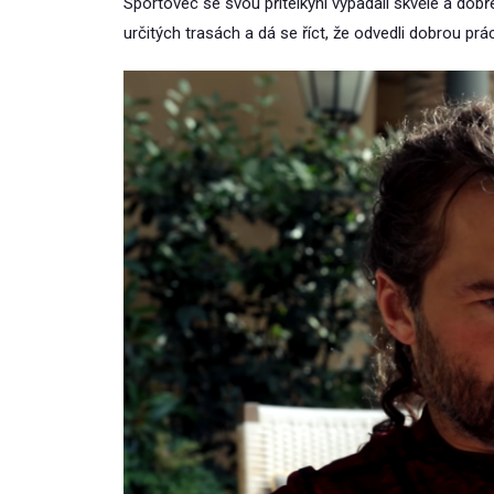
Sportovec se svou přítelkyní vypadali skvěle a dobře
určitých trasách a dá se říct, že odvedli dobrou prác