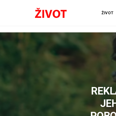
ŽIVOT
REKL
JE
POBO