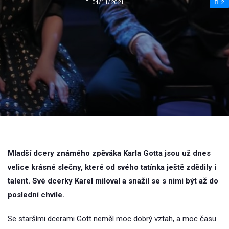
04/11/2021
2
Mladší dcery známého zpěváka Karla Gotta jsou už dnes
velice krásné slečny, které od svého tatínka ještě zdědily i
talent. Své dcerky Karel miloval a snažil se s nimi být až do
poslední chvíle.
Se staršími dcerami Gott neměl moc dobrý vztah, a moc času