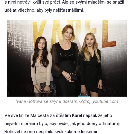
s nimi netrávil kvůli své práci. Ale se svými mladšími se snažil
udělat všechno, aby byly nejšťastnějšími.
Ivana Gottová se svými dcerami/Zdroj: youtube.com
Ve své knize Má cesta za štěstím Karel napsal, že jeho
největším přáním bylo, aby uviděl, jak jeho dcery odmaturuji.
Bohužel se ono nesplnilo kvůli zákeřné leukémii.