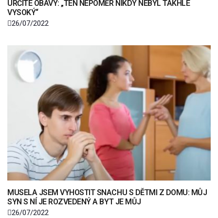
URČITÉ OBAVY: „TEN NEPOMĚR NIKDY NEBYL TAKHLE
VYSOKÝ“
26/07/2022
MUSELA JSEM VYHOSTIT SNACHU S DĚTMI Z DOMU: MŮJ
SYN S NÍ JE ROZVEDENÝ A BYT JE MŮJ
26/07/2022