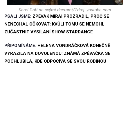
Karel Gott se svými dcerami/Zdroj: youtube.com
PSALI JSME:
ZPĚVÁK MIRAI PROZRADIL, PROČ SE
NENECHAL OČKOVAT: KVŮLI TOMU SE NEMOHL
ZÚČASTNIT VYSÍLANÍ SHOW STARDANCE
PŘIPOMÍNÁME:
HELENA VONDRÁČKOVÁ KONEČNĚ
VYRAZILA NA DOVOLENOU: ZNÁMÁ ZPĚVAČKA SE
POCHLUBILA, KDE ODPOČÍVÁ SE SVOU RODINOU