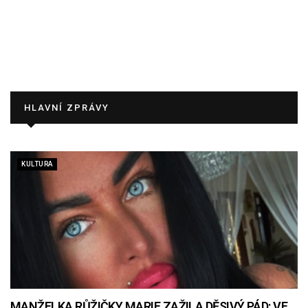
HLAVNÍ ZPRÁVY
KULTURA
MANŽELKA RŮŽIČKY MARIE ZAŽILA DĚSIVÝ PÁD: VE