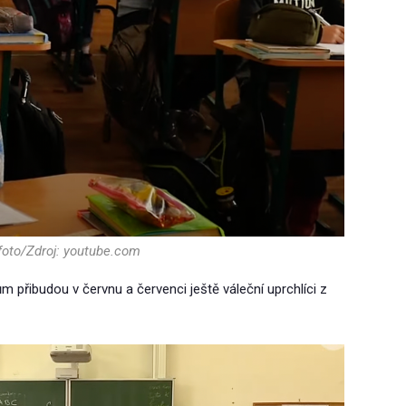
 foto/Zdroj: youtube.com
m přibudou v červnu a červenci ještě váleční uprchlíci z