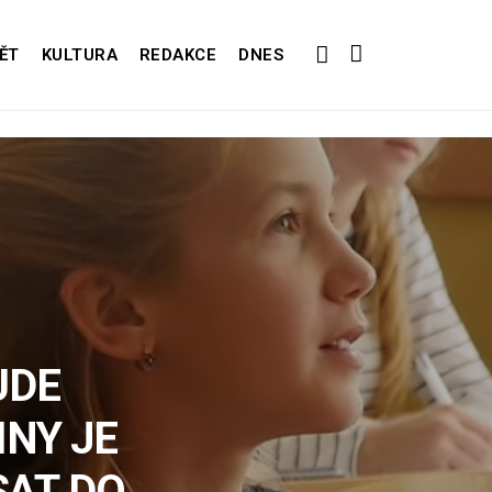
ĚT
KULTURA
REDAKCE
DNES
UDE
INY JE
SAT DO