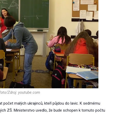
 foto/Zdroj: youtube.com
vat počet malých ukrajinců, kteří půjdou do lavic. K sedmému
ských ZŠ. Ministerstvo uvedlo, že bude schopen k tomuto počtu