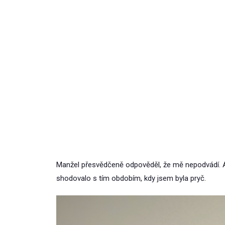
Manžel přesvědčeně odpověděl, že mě nepodvádí. A
shodovalo s tím obdobím, kdy jsem byla pryč.