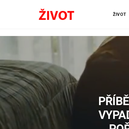
ŽIVOT
PŘÍBĚ
VYPA
POŘ