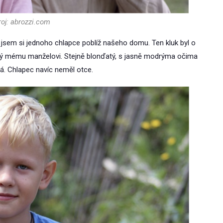
roj: abrozzi.com
a jsem si jednoho chlapce poblíž našeho domu. Ten kluk byl o
ný mému manželovi. Stejně blonďatý, s jasně modrýma očima
á. Chlapec navíc neměl otce.