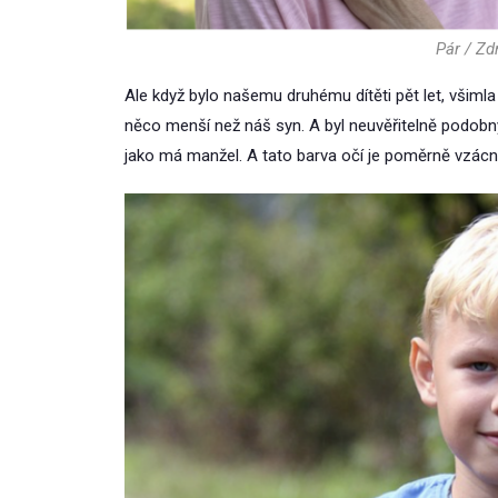
Pár / Zd
Ale když bylo našemu druhému dítěti pět let, všiml
něco menší než náš syn. A byl neuvěřitelně podob
jako má manžel. A tato barva očí je poměrně vzácn