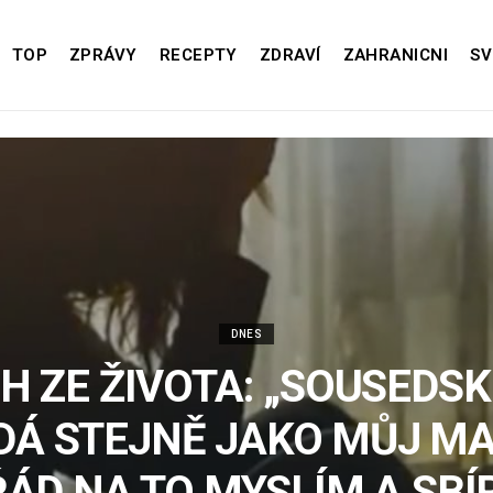
TOP
ZPRÁVY
RECEPTY
ZDRAVÍ
ZAHRANICNI
SV
DNES
H ZE ŽIVOTA: „SOUSEDSK
DÁ STEJNĚ JAKO MŮJ MA
ÁD NA TO MYSLÍM A SB