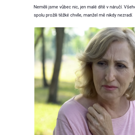
Neměli jsme vůbec nic, jen malé dítě v náručí. Všeh
spolu prožili těžké chvíle, manžel mě nikdy nezradí.