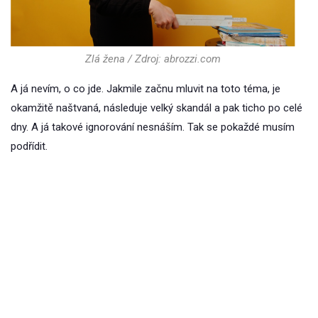
Zlá žena / Zdroj: abrozzi.com
A já nevím, o co jde. Jakmile začnu mluvit na toto téma, je
okamžitě naštvaná, následuje velký skandál a pak ticho po celé
dny. A já takové ignorování nesnáším. Tak se pokaždé musím
podřídit.