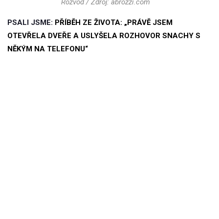
Rozvod / Zdroj: abrozzi.com
PSALI JSME:
PŘÍBĚH ZE ŽIVOTA: „PRÁVĚ JSEM
OTEVŘELA DVEŘE A USLYŠELA ROZHOVOR SNACHY S
NĚKÝM NA TELEFONU“