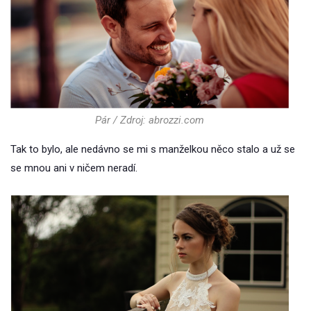
Pár / Zdroj: abrozzi.com
Tak to bylo, ale nedávno se mi s manželkou něco stalo a už se
se mnou ani v ničem neradí.