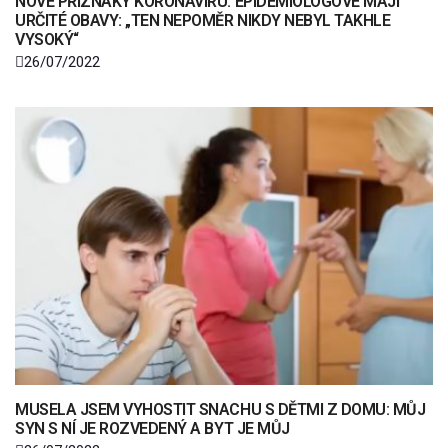
NOVÉ PŘÍZNAKY KORONAVIRU. EPIDEMIOLOGOVÉ MAJÍ
URČITÉ OBAVY: „TEN NEPOMĚR NIKDY NEBYL TAKHLE
VYSOKÝ“
26/07/2022
MUSELA JSEM VYHOSTIT SNACHU S DĚTMI Z DOMU: MŮJ
SYN S NÍ JE ROZVEDENÝ A BYT JE MŮJ