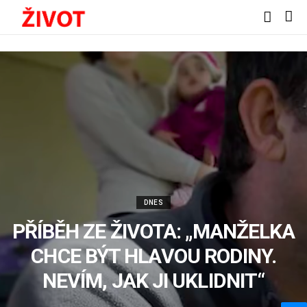
DNES
PŘÍBĚH ZE ŽIVOTA: „MANŽELKA
CHCE BÝT HLAVOU RODINY.
NEVÍM, JAK JI UKLIDNIT“