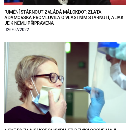
“UMĚNÍ STÁRNOUT ZVLÁDÁ MÁLOKDO”: ZLATA
ADAMOVSKÁ PROMLUVILA O VLASTNÍM STÁRNUTÍ, A JAK
JE K NĚMU PŘIPRAVENA
26/07/2022