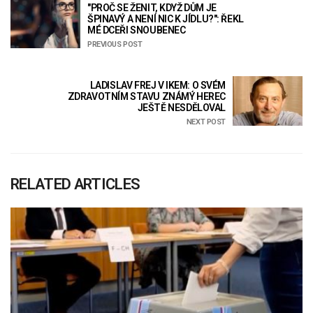
"PROČ SE ŽENIT, KDYŽ DŮM JE
ŠPINAVÝ A NENÍ NIC K JÍDLU?": ŘEKL
MÉ DCEŘI SNOUBENEC
PREVIOUS POST
LADISLAV FREJ V IKEM: O SVÉM
ZDRAVOTNÍM STAVU ZNÁMÝ HEREC
JEŠTĚ NESDĚLOVAL
NEXT POST
RELATED ARTICLES