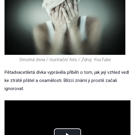
Smutná žena / ilustrační foto / Zdroj: YouTube
Pětadvacetiletá dívka vyprávěla příběh o tom, jak její vzhled vedl
ke ztrátě přátel a osamělosti. Blízcí známí ji prostě začali
ignorovat.