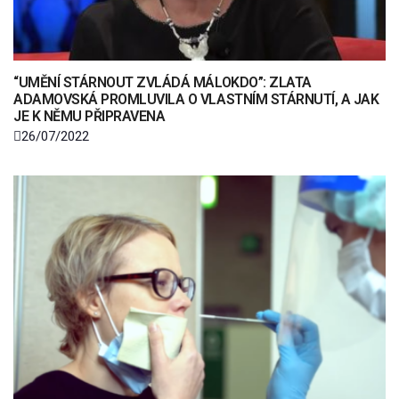
“UMĚNÍ STÁRNOUT ZVLÁDÁ MÁLOKDO”: ZLATA
ADAMOVSKÁ PROMLUVILA O VLASTNÍM STÁRNUTÍ, A JAK
JE K NĚMU PŘIPRAVENA
26/07/2022