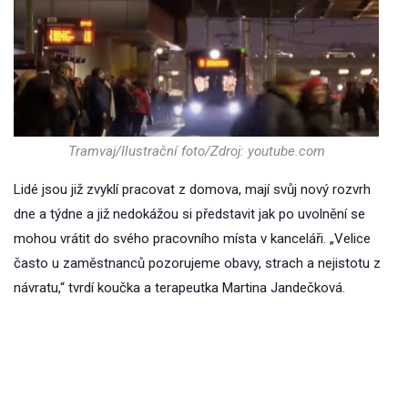
Tramvaj/Ilustrační foto/Zdroj: youtube.com
Lidé jsou již zvyklí pracovat z domova, mají svůj nový rozvrh
dne a týdne a již nedokážou si představit jak po uvolnění se
mohou vrátit do svého pracovního místa v kanceláři. „Velice
často u zaměstnanců pozorujeme obavy, strach a nejistotu z
návratu,“ tvrdí koučka a terapeutka Martina Jandečková.