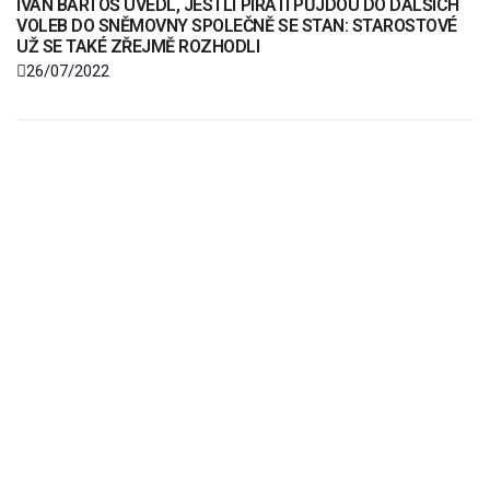
IVAN BARTOŠ UVEDL, JESTLI PIRÁTI PŮJDOU DO DALŠÍCH
VOLEB DO SNĚMOVNY SPOLEČNĚ SE STAN: STAROSTOVÉ
UŽ SE TAKÉ ZŘEJMĚ ROZHODLI
26/07/2022