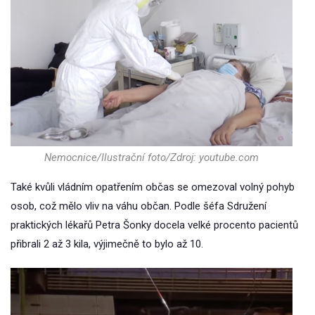
Nemocnice/Ilustrační foto/Zdroj: youtube.com
Také kvůli vládním opatřením občas se omezoval volný pohyb
osob, což mělo vliv na váhu občan. Podle šéfa Sdružení
praktických lékařů Petra Šonky docela velké procento pacientů
přibrali 2 až 3 kila, výjimečně to bylo až 10.