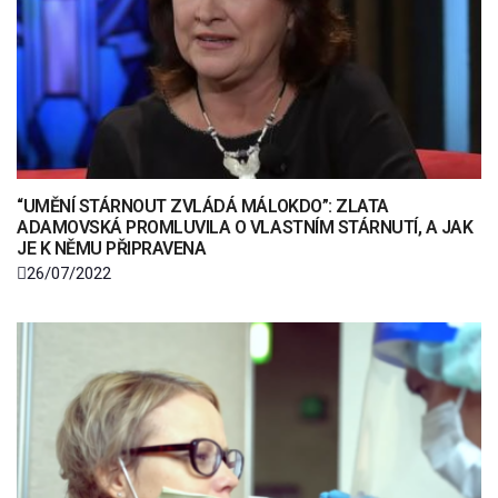
“UMĚNÍ STÁRNOUT ZVLÁDÁ MÁLOKDO”: ZLATA
ADAMOVSKÁ PROMLUVILA O VLASTNÍM STÁRNUTÍ, A JAK
JE K NĚMU PŘIPRAVENA
26/07/2022