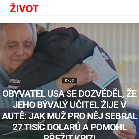
DNES
OBYVATEL USA SE DOZVĚDĚL, ŽE
JEHO BÝVALÝ UČITEL ŽIJE V
AUTĚ: JAK MUŽ PRO NĚJ SEBRAL
27 TISÍC DOLARŮ A POMOHL
PŘEŽIT KRIZI