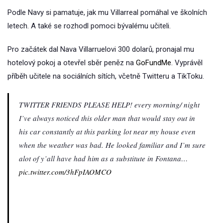
Podle Navy si pamatuje, jak mu Villarreal pomáhal ve školních
letech. A také se rozhodl pomoci bývalému učiteli.
Pro začátek dal Nava Villarruelovi 300 dolarů, pronajal mu
hotelový pokoj a otevřel sběr peněz na
GoFundMe
. Vyprávěl
příběh učitele na sociálních sítích, včetně Twitteru a TikToku.
TWITTER FRIENDS PLEASE HELP! every morning/ night
I’ve always noticed this older man that would stay out in
his car constantly at this parking lot near my house even
when the weather was bad. He looked familiar and I’m sure
alot of y’all have had him as a substitute in Fontana…
pic.twitter.com/3hFpIAOMCO