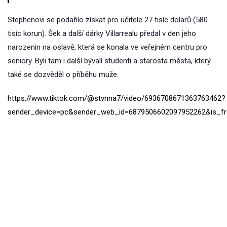
Stephenovi se podařilo získat pro učitele 27 tisíc dolarů (580
tisíc korun). Šek a další dárky Villarrealu předal v den jeho
narozenin na oslavě, která se konala ve veřejném centru pro
seniory. Byli tam i další bývalí studenti a starosta města, který
také se dozvěděl o příběhu muže.
https://www.tiktok.com/@stvnna7/video/6936708671363763462?
sender_device=pc&sender_web_id=6879506602097952262&is_f