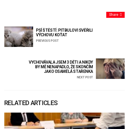
Share
PSÍ ŠTĚSTÍ: PITBULOVI SVĚŘILI
VÝCHOVU KOŤAT
PREVIOUS POST
VYCHOVÁVALA JSEM 3 DĚTI A NIKDY
BY MĚ NENAPADLO, ŽE SKONČÍM
JAKO OSAMĚLÁ STAŘENKA
NEXT POST
RELATED ARTICLES