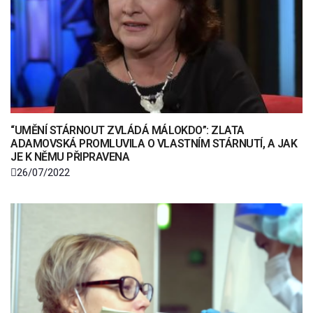
“UMĚNÍ STÁRNOUT ZVLÁDÁ MÁLOKDO”: ZLATA
ADAMOVSKÁ PROMLUVILA O VLASTNÍM STÁRNUTÍ, A JAK
JE K NĚMU PŘIPRAVENA
26/07/2022