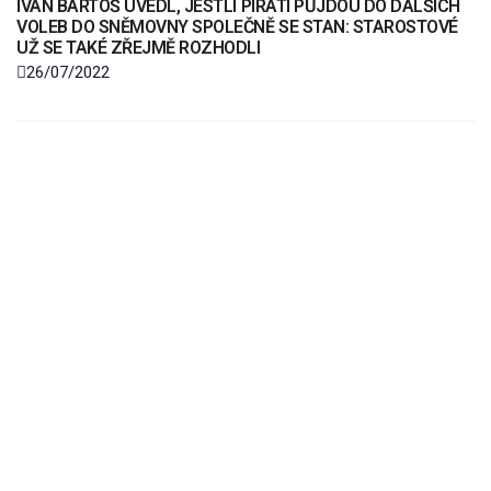
IVAN BARTOŠ UVEDL, JESTLI PIRÁTI PŮJDOU DO DALŠÍCH
VOLEB DO SNĚMOVNY SPOLEČNĚ SE STAN: STAROSTOVÉ
UŽ SE TAKÉ ZŘEJMĚ ROZHODLI
26/07/2022