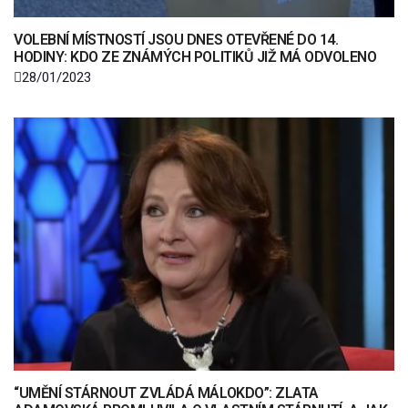
VOLEBNÍ MÍSTNOSTÍ JSOU DNES OTEVŘENÉ DO 14.
HODINY: KDO ZE ZNÁMÝCH POLITIKŮ JIŽ MÁ ODVOLENO
28/01/2023
“UMĚNÍ STÁRNOUT ZVLÁDÁ MÁLOKDO”: ZLATA