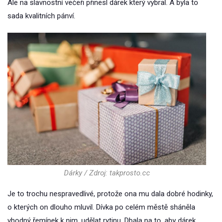
Ale na slavnostní večeři přinesl dárek který vybral. A byla to
sada kvalitních pánví.
Dárky / Zdroj: takprosto.cc
Je to trochu nespravedlivé, protože ona mu dala dobré hodinky,
o kterých on dlouho mluvil. Dívka po celém městě sháněla
vhodný řemínek k nim, udělat rytinu. Dbala na to, aby dárek