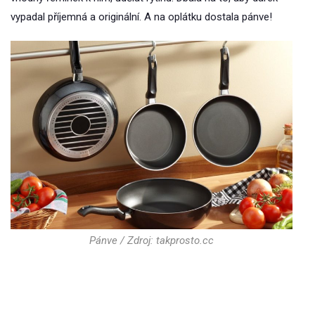
vypadal příjemná a originální. A na oplátku dostala pánve!
Pánve / Zdroj: takprosto.cc