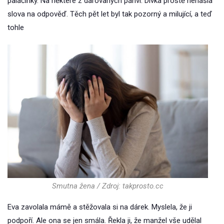
palačinky. Na některé z darovaných pánví. Dívka prostě nenašla
slova na odpověď. Těch pět let byl tak pozorný a milující, a teď
tohle
Smutna žena / Zdroj: takprosto.cc
Eva zavolala mámě a stěžovala si na dárek. Myslela, že ji
podpoří. Ale ona se jen smála. Řekla ji, že manžel vše udělal