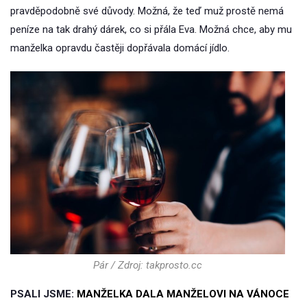
pravděpodobně své důvody. Možná, že teď muž prostě nemá
peníze na tak drahý dárek, co si přála Eva. Možná chce, aby mu
manželka opravdu častěji dopřávala domácí jídlo.
Pár / Zdroj: takprosto.cc
PSALI JSME:
MANŽELKA DALA MANŽELOVI NA VÁNOCE