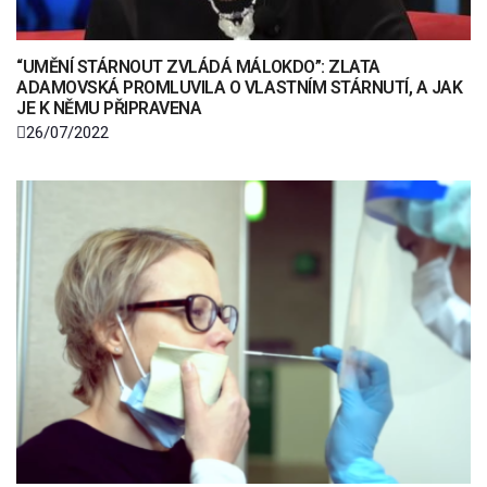
“UMĚNÍ STÁRNOUT ZVLÁDÁ MÁLOKDO”: ZLATA
ADAMOVSKÁ PROMLUVILA O VLASTNÍM STÁRNUTÍ, A JAK
JE K NĚMU PŘIPRAVENA
26/07/2022