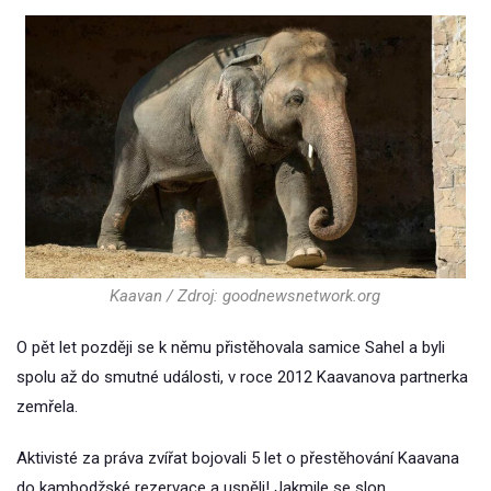
Kaavan / Zdroj: goodnewsnetwork.org
O pět let později se k němu přistěhovala samice Sahel a byli
spolu až do smutné události, v roce 2012 Kaavanova partnerka
zemřela.
Aktivisté za práva zvířat bojovali 5 let o přestěhování Kaavana
do kambodžské rezervace a uspěli! Jakmile se slon