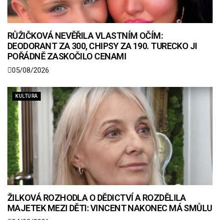
RŮŽIČKOVÁ NEVĚŘILA VLASTNÍM OČÍM:
DEODORANT ZA 300, CHIPSY ZA 190. TURECKO JI
POŘÁDNĚ ZASKOČILO CENAMI
05/08/2026
KULTURA
ŽILKOVÁ ROZHODLA O DĚDICTVÍ A ROZDĚLILA
MAJETEK MEZI DĚTI: VINCENT NAKONEC MÁ SMŮLU