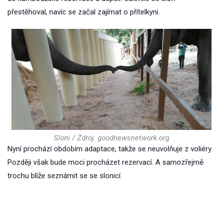
přestěhoval, navíc se začal zajímat o přítelkyni.
Sloni / Zdroj: goodnewsnetwork.org
Nyní prochází obdobím adaptace, takže se neuvolňuje z voliéry.
Později však bude moci procházet rezervací. A samozřejmě
trochu blíže seznámit se se slonicí.