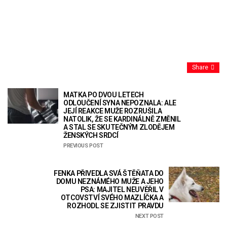
Share
MATKA PO DVOU LETECH
ODLOUČENÍ SYNA NEPOZNALA: ALE
JEJÍ REAKCE MUŽE ROZRUŠILA
NATOLIK, ŽE SE KARDINÁLNĚ ZMĚNIL
A STAL SE SKUTEČNÝM ZLODĚJEM
ŽENSKÝCH SRDCÍ
PREVIOUS POST
FENKA PŘIVEDLA SVÁ ŠTĚŇATA DO
DOMU NEZNÁMÉHO MUŽE A JEHO
PSA: MAJITEL NEUVĚŘIL V
OTCOVSTVÍ SVÉHO MAZLÍČKA A
ROZHODL SE ZJISTIT PRAVDU
NEXT POST