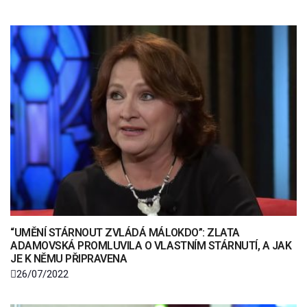
“UMĚNÍ STÁRNOUT ZVLÁDÁ MÁLOKDO”: ZLATA
ADAMOVSKÁ PROMLUVILA O VLASTNÍM STÁRNUTÍ, A JAK
JE K NĚMU PŘIPRAVENA
26/07/2022