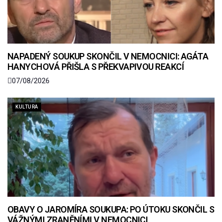
NAPADENÝ SOUKUP SKONČIL V NEMOCNICI: AGÁTA
HANYCHOVÁ PŘIŠLA S PŘEKVAPIVOU REAKCÍ
07/08/2026
KULTURA
OBAVY O JAROMÍRA SOUKUPA: PO ÚTOKU SKONČIL S
VÁŽNÝMI ZRANĚNÍMI V NEMOCNICI