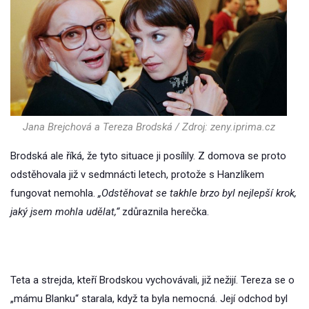
Jana Brejchová a Tereza Brodská / Zdroj: zeny.iprima.cz
Brodská ale říká, že tyto situace ji posílily. Z domova se proto
odstěhovala již v sedmnácti letech, protože s Hanzlíkem
fungovat nemohla.
„Odstěhovat se takhle brzo byl nejlepší krok,
jaký jsem mohla udělat,“
zdůraznila herečka.
Teta a strejda, kteří Brodskou vychovávali, již nežijí. Tereza se o
„mámu Blanku“ starala, když ta byla nemocná. Její odchod byl