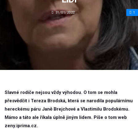
31/01/2022
1
Slavné rodiče nejsou vždy výhodou. O tom se mohla
přesvědčit i Tereza Brodská, která se narodila populárnímu
hereckému páru Janě Brejchové a Vlastimilu Brodskému.
Mámo a táto ale říkala úplně jiným lidem. Píše o tom web
zeny.iprima.cz.