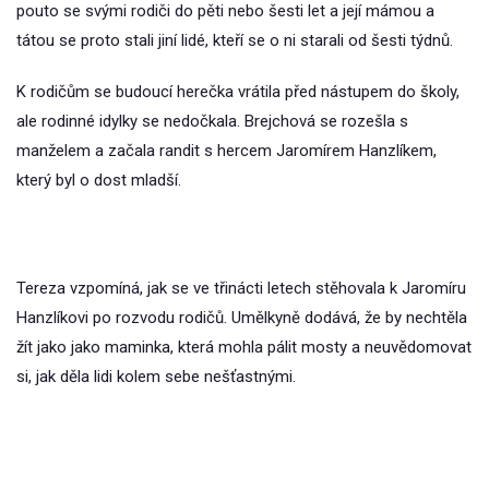
pouto se svými rodiči do pěti nebo šesti let a její mámou a
tátou se proto stali jiní lidé, kteří se o ni starali od šesti týdnů.
K rodičům se budoucí herečka vrátila před nástupem do školy,
ale rodinné idylky se nedočkala. Brejchová se rozešla s
manželem a začala randit s hercem Jaromírem Hanzlíkem,
který byl o dost mladší.
Tereza vzpomíná, jak se ve třinácti letech stěhovala k Jaromíru
Hanzlíkovi po rozvodu rodičů. Umělkyně dodává, že by nechtěla
žít jako jako maminka, která mohla pálit mosty a neuvědomovat
si, jak děla lidi kolem sebe nešťastnými.