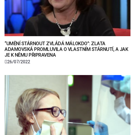
“UMĚNÍ STÁRNOUT ZVLÁDÁ MÁLOKDO”: ZLATA
ADAMOVSKÁ PROMLUVILA O VLASTNÍM STÁRNUTÍ, A JAK
JE K NĚMU PŘIPRAVENA
26/07/2022