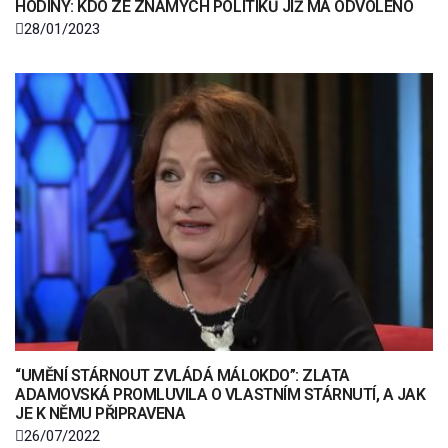
HODINY: KDO ZE ZNÁMÝCH POLITIKŮ JIŽ MÁ ODVOLENO
28/01/2023
“UMĚNÍ STÁRNOUT ZVLÁDÁ MÁLOKDO”: ZLATA
ADAMOVSKÁ PROMLUVILA O VLASTNÍM STÁRNUTÍ, A JAK
JE K NĚMU PŘIPRAVENA
26/07/2022