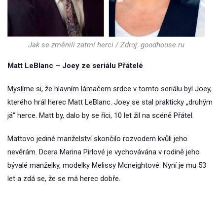
Jak se změnili zatmí herci / Zdroj: goodhouse.ru
Matt LeBlanc – Joey ze seriálu Přátelé
Myslíme si, že hlavním lámačem srdce v tomto seriálu byl Joey,
kterého hrál herec Matt LeBlanc. Joey se stal prakticky „druhým
já“ herce. Matt by, dalo by se říci, 10 let žil na scéně Přátel.
Mattovo jediné manželství skončilo rozvodem kvůli jeho
nevěrám. Dcera Marina Pirlové je vychovávána v rodině jeho
bývalé manželky, modelky Melissy Mcneightové. Nyní je mu 53
let a zdá se, že se má herec dobře.