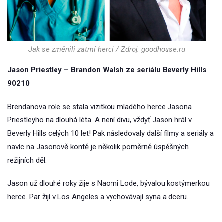
Jak se změnili zatmí herci / Zdroj: goodhouse.ru
Jason Priestley – Brandon Walsh ze seriálu Beverly Hills
90210
Brendanova role se stala vizitkou mladého herce Jasona
Priestleyho na dlouhá léta. A není divu, vždyť Jason hrál v
Beverly Hills celých 10 let! Pak následovaly další filmy a seriály a
navíc na Jasonově kontě je několik poměrně úspěšných
režijních děl.
Jason už dlouhé roky žije s Naomi Lode, bývalou kostýmerkou
herce. Par žijí v Los Angeles a vychovávají syna a dceru.