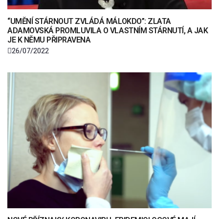
“UMĚNÍ STÁRNOUT ZVLÁDÁ MÁLOKDO”: ZLATA
ADAMOVSKÁ PROMLUVILA O VLASTNÍM STÁRNUTÍ, A JAK
JE K NĚMU PŘIPRAVENA
26/07/2022