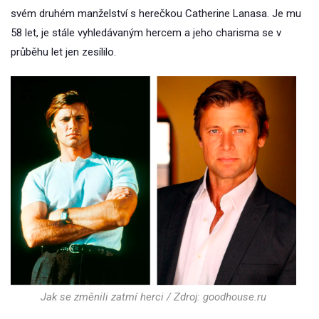
svém druhém manželství s herečkou Catherine Lanasa. Je mu
58 let, je stále vyhledávaným hercem a jeho charisma se v
průběhu let jen zesílilo.
Jak se změnili zatmí herci / Zdroj: goodhouse.ru