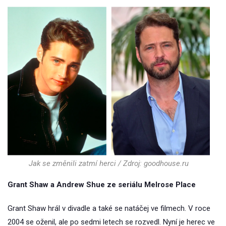
Jak se změnili zatmí herci / Zdroj: goodhouse.ru
Grant Shaw a Andrew Shue ze seriálu Melrose Place
Grant Shaw hrál v divadle a také se natáčej ve filmech. V roce
2004 se oženil, ale po sedmi letech se rozvedl. Nyní je herec ve