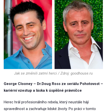
Jak se změnili zatmí herci / Zdroj: goodhouse.ru
George Clooney – Dr.Doug Ross ze seriálu Pohotovost –
kariérní vzestup a láska k úspěšné právníčce
Herec hrál profesionálního rebela, který neustále hájí
spravedlnost a zachraňuje lidské životy. Po práci v tomto