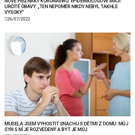
NOVÉ PŘÍZNAKY KORONAVIRU. EPIDEMIOLOGOVÉ MAJÍ
URČITÉ OBAVY: „TEN NEPOMĚR NIKDY NEBYL TAKHLE
VYSOKÝ“
26/07/2022
MUSELA JSEM VYHOSTIT SNACHU S DĚTMI Z DOMU: MŮJ
SYN S NÍ JE ROZVEDENÝ A BYT JE MŮJ