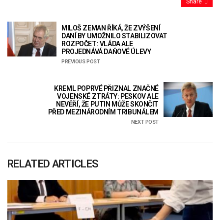
Share
MILOŠ ZEMAN ŘÍKÁ, ŽE ZVÝŠENÍ
DANÍ BY UMOŽNILO STABILIZOVAT
ROZPOČET: VLÁDA ALE
PROJEDNÁVÁ DAŇOVÉ ÚLEVY
PREVIOUS POST
KREML POPRVÉ PŘIZNAL ZNAČNÉ
VOJENSKÉ ZTRÁTY: PESKOV ALE
NEVĚŘÍ, ŽE PUTIN MŮŽE SKONČIT
PŘED MEZINÁRODNÍM TRIBUNÁLEM
NEXT POST
RELATED ARTICLES