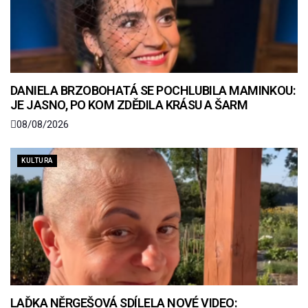
DANIELA BRZOBOHATÁ SE POCHLUBILA MAMINKOU:
JE JASNO, PO KOM ZDĚDILA KRÁSU A ŠARM
08/08/2026
KULTURA
LAĎKA NĚRGEŠOVÁ SDÍLELA NOVÉ VIDEO: