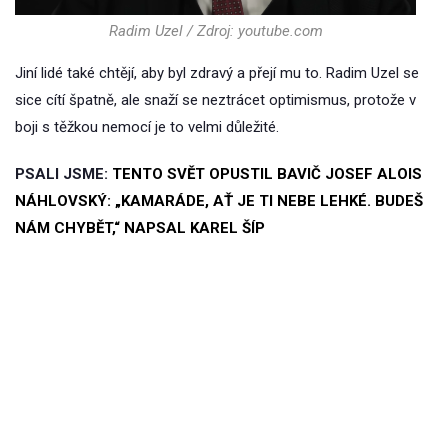
Radim Uzel / Zdroj: youtube.com
Jiní lidé také chtějí, aby byl zdravý a přejí mu to. Radim Uzel se
sice cítí špatně, ale snaží se neztrácet optimismus, protože v
boji s těžkou nemocí je to velmi důležité.
PSALI JSME:
TENTO SVĚT OPUSTIL BAVIČ JOSEF ALOIS
NÁHLOVSKÝ: „KAMARÁDE, AŤ JE TI NEBE LEHKÉ. BUDEŠ
NÁM CHYBĚT,“ NAPSAL KAREL ŠÍP