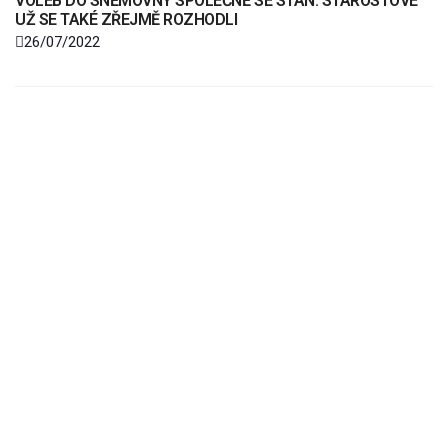
VOLEB DO SNĚMOVNY SPOLEČNĚ SE STAN: STAROSTOVÉ
UŽ SE TAKÉ ZŘEJMĚ ROZHODLI
26/07/2022