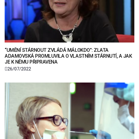
“UMĚNÍ STÁRNOUT ZVLÁDÁ MÁLOKDO”: ZLATA
ADAMOVSKÁ PROMLUVILA O VLASTNÍM STÁRNUTÍ, A JAK
JE K NĚMU PŘIPRAVENA
26/07/2022