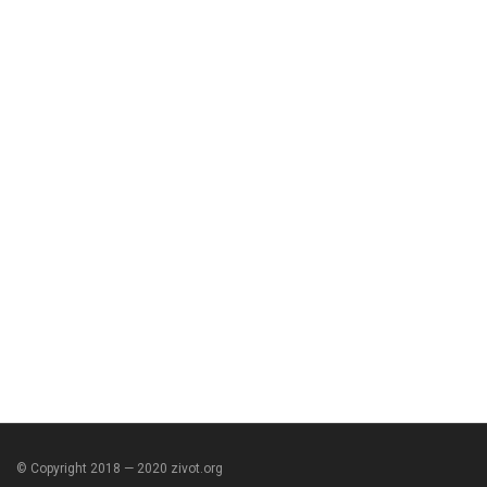
© Copyright 2018 — 2020 zivot.org