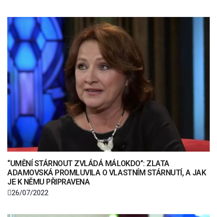
“UMĚNÍ STÁRNOUT ZVLÁDÁ MÁLOKDO”: ZLATA
ADAMOVSKÁ PROMLUVILA O VLASTNÍM STÁRNUTÍ, A JAK
JE K NĚMU PŘIPRAVENA
26/07/2022