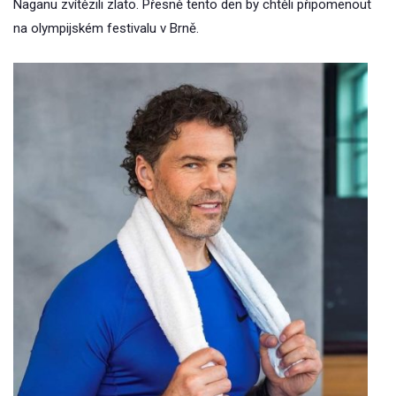
Naganu zvítězili zlato. Přesně tento den by chtěli připomenout
na olympijském festivalu v Brně.