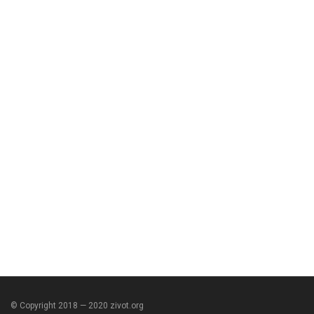
© Copyright 2018 — 2020 zivot.org