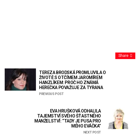
Share
TEREZA BRODSKÁ PROMLUVILA O
ŽIVOTĚ S OTČÍMEM JAROMÍREM
HANZLÍKEM: PROČ HO ZNÁMÁ
HEREČKA POVAŽUJE ZA TYRANA
PREVIOUS POST
EVA HRUŠKOVÁ ODHALILA
TAJEMSTVÍ SVÉHO ŠŤASTNÉHO
MANŽELSTVÍ: “TADY JE PUSA PRO
MÉHO EVÁČKA”
NEXT POST