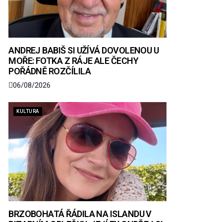
ANDREJ BABIŠ SI UŽÍVÁ DOVOLENOU U
MOŘE: FOTKA Z RÁJE ALE ČECHY
POŘÁDNĚ ROZČÍLILA
06/08/2026
KULTURA
BRZOBOHATÁ ŘÁDILA NA ISLANDU V