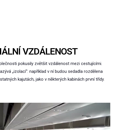
CIÁLNÍ VZDÁLENOST
lečnosti pokusily zvětšit vzdálenost mezi cestujícími.
nazývá „izolací“: například v ní budou sedadla rozdělena
ných kajutách, jako v některých kabinách první třídy.