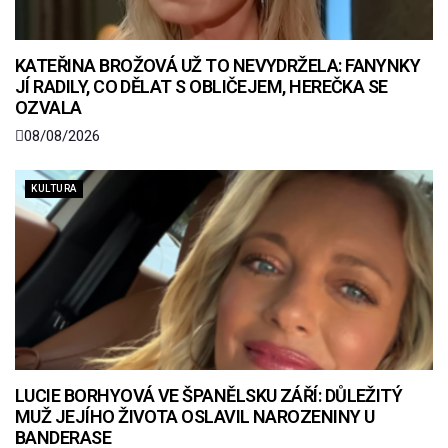
KATEŘINA BROŽOVÁ UŽ TO NEVYDRŽELA: FANYNKY
JÍ RADILY, CO DĚLAT S OBLIČEJEM, HEREČKA SE
OZVALA
08/08/2026
KULTURA
LUCIE BORHYOVÁ VE ŠPANĚLSKU ZÁŘÍ: DŮLEŽITÝ
MUŽ JEJÍHO ŽIVOTA OSLAVIL NAROZENINY U
BANDERASE