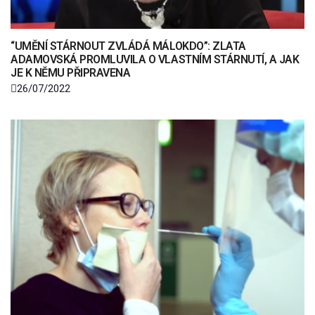
“UMĚNÍ STÁRNOUT ZVLÁDÁ MÁLOKDO”: ZLATA
ADAMOVSKÁ PROMLUVILA O VLASTNÍM STÁRNUTÍ, A JAK
JE K NĚMU PŘIPRAVENA
26/07/2022