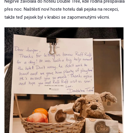
Nejprve zavolala do hotelu Double Tree, kde rodina přespávala
přes noc. Naštěstí noví hoste hotelu dali pejska na recepci,
takže teď pejsek byl v krabici se zapomenutými věcmi.