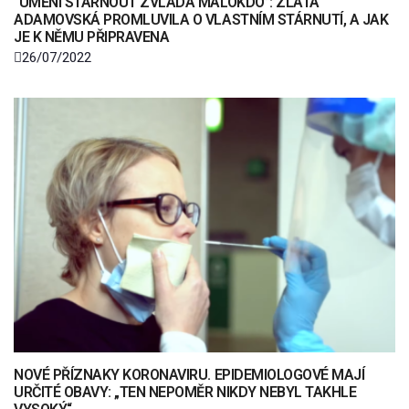
“UMĚNÍ STÁRNOUT ZVLÁDÁ MÁLOKDO”: ZLATA
ADAMOVSKÁ PROMLUVILA O VLASTNÍM STÁRNUTÍ, A JAK
JE K NĚMU PŘIPRAVENA
26/07/2022
NOVÉ PŘÍZNAKY KORONAVIRU. EPIDEMIOLOGOVÉ MAJÍ
URČITÉ OBAVY: „TEN NEPOMĚR NIKDY NEBYL TAKHLE