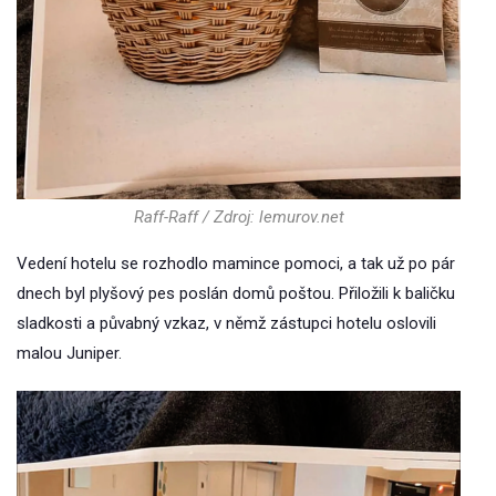
Raff-Raff / Zdroj: lemurov.net
Vedení hotelu se rozhodlo mamince pomoci, a tak už po pár
dnech byl plyšový pes poslán domů poštou. Přiložili k baličku
sladkosti a půvabný vzkaz, v němž zástupci hotelu oslovili
malou Juniper.