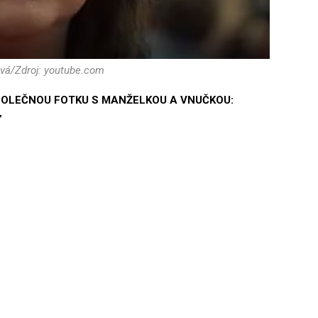
vá/Zdroj: youtube.com
POLEČNOU FOTKU S MANŽELKOU A VNUČKOU:
”