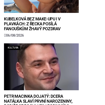
KUBELKOVÁ BEZ MAKE-UPU I V
PLAVKÁCH: Z ŘECKA POSÍLÁ
FANOUŠKŮM ŽHAVÝ POZDRAV
06/08/2026
KULTURA
PETR MACINKA DOJATÝ: DCERA
NATÁLKA SLAVÍ PRVNÍ NAROZENINY,