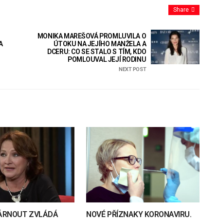
Share
MONIKA MAREŠOVÁ PROMLUVILA O
A
ÚTOKU NA JEJÍHO MANŽELA A
DCERU: CO SE STALO S TÍM, KDO
POMLOUVAL JEJÍ RODINU
NEXT POST
TÁRNOUT ZVLÁDÁ
NOVÉ PŘÍZNAKY KORONAVIRU.