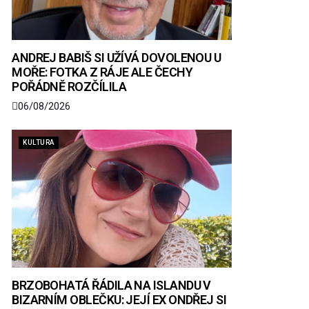
ANDREJ BABIŠ SI UŽÍVÁ DOVOLENOU U
MOŘE: FOTKA Z RÁJE ALE ČECHY
POŘÁDNĚ ROZČÍLILA
06/08/2026
KULTURA
BRZOBOHATÁ ŘÁDILA NA ISLANDU V
BIZARNÍM OBLEČKU: JEJÍ EX ONDŘEJ SI