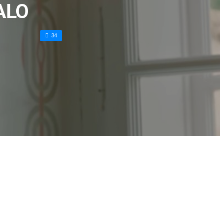
ALO
34