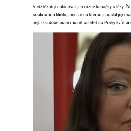
V níž lékaři jí naládovali jen různé kapačky a léky. 
soukromou kliniku, peníze na kterou jí poslal její 
nejbližší době bude muset odletět do Prahy kvůli prá