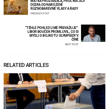
MATKA PROZRADILA, PROČ MÁ JEJÍ
DCERA OD NAROZENÍ
RŮZNOBAREVNÉ VLASY A ŘASY
PREVIOUS POST
“TÉHLE POHLED U MĚ PŘEVAŽUJE”:
LIBOR BOUČEK PROMLUVIL, CO SI
MYSLI O BOJKOTU OLYMPIÁDY V
ČÍNĚ
NEXT POST
RELATED ARTICLES