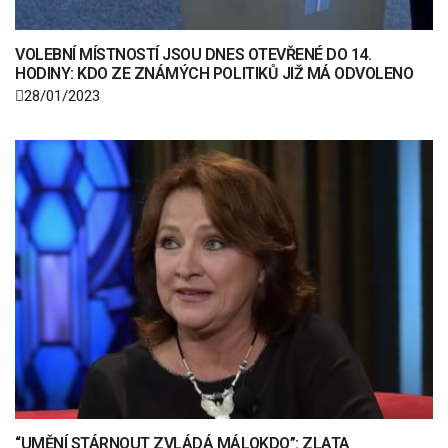
VOLEBNÍ MÍSTNOSTÍ JSOU DNES OTEVŘENÉ DO 14.
HODINY: KDO ZE ZNÁMÝCH POLITIKŮ JIŽ MÁ ODVOLENO
28/01/2023
“UMĚNÍ STÁRNOUT ZVLÁDÁ MÁLOKDO”: ZLATA