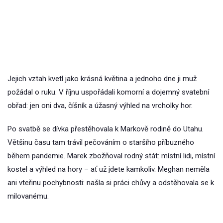
Jejich vztah kvetl jako krásná květina a jednoho dne ji muž
požádal o ruku. V říjnu uspořádali komorní a dojemný svatební
obřad: jen oni dva, číšník a úžasný výhled na vrcholky hor.
Po svatbě se dívka přestěhovala k Markově rodině do Utahu.
Většinu času tam trávil pečováním o staršího příbuzného
během pandemie. Marek zbožňoval rodný stát: místní lidi, místní
kostel a výhled na hory – ať už jdete kamkoliv. Meghan neměla
ani vteřinu pochybnosti: našla si práci chůvy a odstěhovala se k
milovanému.