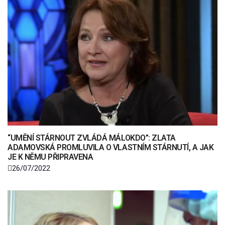
“UMĚNÍ STÁRNOUT ZVLÁDÁ MÁLOKDO”: ZLATA
ADAMOVSKÁ PROMLUVILA O VLASTNÍM STÁRNUTÍ, A JAK
JE K NĚMU PŘIPRAVENA
26/07/2022