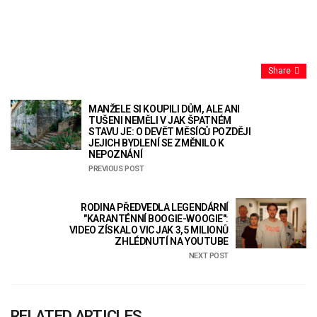
Share
MANŽELE SI KOUPILI DŮM, ALE ANI
TUŠENI NEMĚLI V JAK ŠPATNÉM
STAVU JE: O DEVĚT MĚSÍCŮ POZDĚJI
JEJICH BYDLENÍ SE ZMĚNILO K
NEPOZNÁNÍ
PREVIOUS POST
RODINA PŘEDVEDLA LEGENDÁRNÍ
"KARANTÉNNÍ BOOGIE-WOOGIE":
VIDEO ZÍSKALO VIC JAK 3,5 MILIONŮ
ZHLÉDNUTÍ NA YOUTUBE
NEXT POST
RELATED ARTICLES