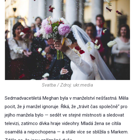
Svatba / Zdroj: ukr.media
Sedmadvacetiletá Meghan byla v manželství nešťastná. Měla
pocit, že ji manžel ignoruje. Říká, že „trávit čas společně“ pro
jejího manžela bylo — sedět ve stejné místnosti a sledovat
televizi, zatímco dívka hraje videohry. Mladá žena se cítila
osamělá a nepochopena — a stále více se sblížila s Markem.