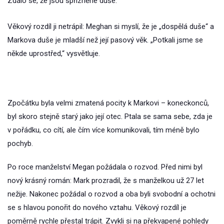
Zdálo se, že jsou spřízněné duše.
Věkový rozdíl ji netrápil: Meghan si myslí, že je „dospělá duše“ a
Markova duše je mladší než její pasový věk. „Potkali jsme se
někde uprostřed,“ vysvětluje.
Zpočátku byla velmi zmatená pocity k Markovi – koneckonců,
byl skoro stejně starý jako její otec. Ptala se sama sebe, zda je
v pořádku, co cítí, ale čím více komunikovali, tím méně bylo
pochyb.
Po roce manželství Megan požádala o rozvod. Před nimi byl
nový krásný román: Mark prozradil, že s manželkou už 27 let
nežije. Nakonec požádal o rozvod a oba byli svobodní a ochotni
se s hlavou ponořit do nového vztahu. Věkový rozdíl je
poměrně rychle přestal trápit. Zvykli si na překvapené pohledy