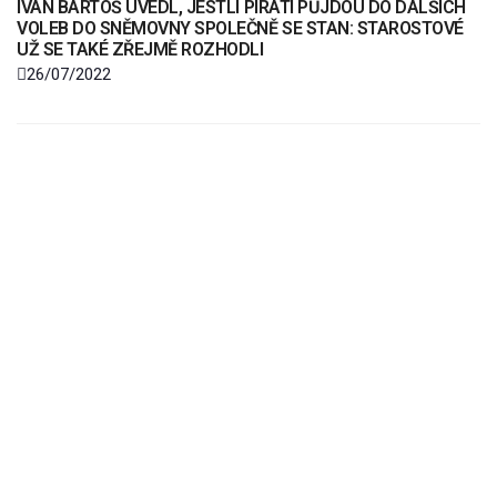
IVAN BARTOŠ UVEDL, JESTLI PIRÁTI PŮJDOU DO DALŠÍCH
VOLEB DO SNĚMOVNY SPOLEČNĚ SE STAN: STAROSTOVÉ
UŽ SE TAKÉ ZŘEJMĚ ROZHODLI
26/07/2022