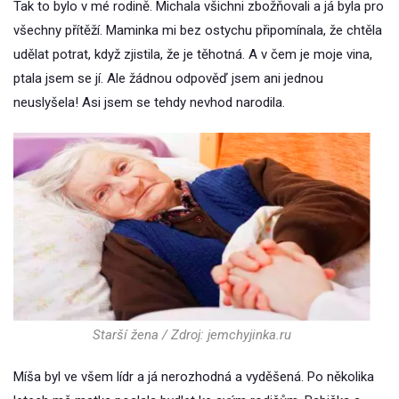
Tak to bylo v mé rodině. Michala všichni zbožňovali a já byla pro
všechny přítěží. Maminka mi bez ostychu připomínala, že chtěla
udělat potrat, když zjistila, že je těhotná. A v čem je moje vina,
ptala jsem se jí. Ale žádnou odpověď jsem ani jednou
neuslyšela! Asi jsem se tehdy nevhod narodila.
Starší žena / Zdroj: jemchyjinka.ru
Míša byl ve všem lídr a já nerozhodná a vyděšená. Po několika