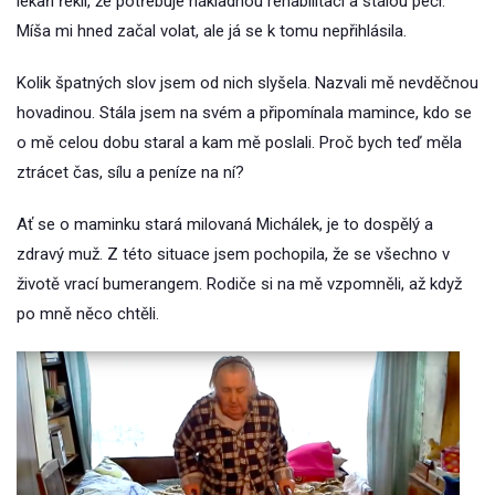
lékaři řekli, že potřebuje nákladnou rehabilitaci a stálou péči.
Míša mi hned začal volat, ale já se k tomu nepřihlásila.
Kolik špatných slov jsem od nich slyšela. Nazvali mě nevděčnou
hovadinou. Stála jsem na svém a připomínala mamince, kdo se
o mě celou dobu staral a kam mě poslali. Proč bych teď měla
ztrácet čas, sílu a peníze na ní?
Ať se o maminku stará milovaná Michálek, je to dospělý a
zdravý muž. Z této situace jsem pochopila, že se všechno v
životě vrací bumerangem. Rodiče si na mě vzpomněli, až když
po mně něco chtěli.