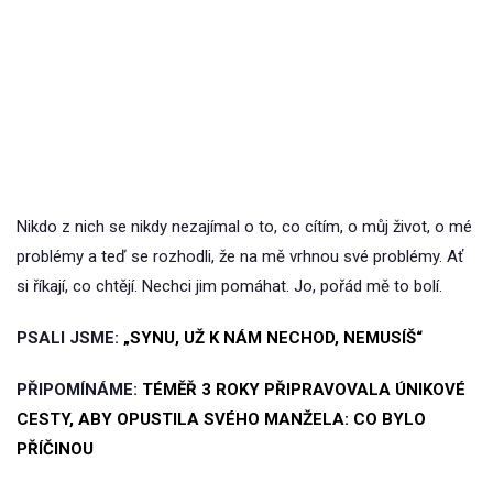
Nikdo z nich se nikdy nezajímal o to, co cítím, o můj život, o mé
problémy a teď se rozhodli, že na mě vrhnou své problémy. Ať
si říkají, co chtějí. Nechci jim pomáhat. Jo, pořád mě to bolí.
PSALI JSME:
„SYNU, UŽ K NÁM NECHOD, NEMUSÍŠ“
PŘIPOMÍNÁME:
TÉMĚŘ 3 ROKY PŘIPRAVOVALA ÚNIKOVÉ
CESTY, ABY OPUSTILA SVÉHO MANŽELA: CO BYLO
PŘÍČINOU