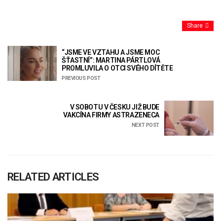
Share
“JSME VE VZTAHU A JSME MOC
ŠŤASTNÍ”: MARTINA PÁRTLOVÁ
PROMLUVILA O OTCI SVÉHO DÍTĚTE
PREVIOUS POST
V SOBOTU V ČESKU JIŽ BUDE
VAKCÍNA FIRMY ASTRAZENECA
NEXT POST
RELATED ARTICLES