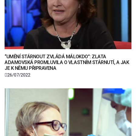
“UMĚNÍ STÁRNOUT ZVLÁDÁ MÁLOKDO”: ZLATA
ADAMOVSKÁ PROMLUVILA O VLASTNÍM STÁRNUTÍ, A JAK
JE K NĚMU PŘIPRAVENA
26/07/2022