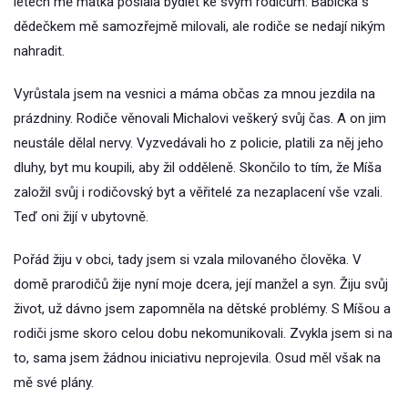
letech mě matka poslala bydlet ke svým rodičům. Babička s
dědečkem mě samozřejmě milovali, ale rodiče se nedají nikým
nahradit.
Vyrůstala jsem na vesnici a máma občas za mnou jezdila na
prázdniny. Rodiče věnovali Michalovi veškerý svůj čas. A on jim
neustále dělal nervy. Vyzvedávali ho z policie, platili za něj jeho
dluhy, byt mu koupili, aby žil odděleně. Skončilo to tím, že Míša
založil svůj i rodičovský byt a věřitelé za nezaplacení vše vzali.
Teď oni žijí v ubytovně.
Pořád žiju v obci, tady jsem si vzala milovaného člověka. V
domě prarodičů žije nyní moje dcera, její manžel a syn. Žiju svůj
život, už dávno jsem zapomněla na dětské problémy. S Míšou a
rodiči jsme skoro celou dobu nekomunikovali. Zvykla jsem si na
to, sama jsem žádnou iniciativu neprojevila. Osud měl však na
mě své plány.